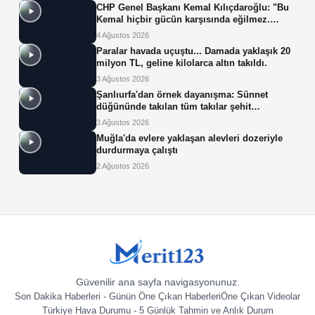
CHP Genel Başkanı Kemal Kılıçdaroğlu: "Bu
Kemal hiçbir gücün karşısında eğilmez.
Sadece haklının önünde eğiliriz."
4 Ağustos 2026
Paralar havada uçuştu... Damada yaklaşık 20
milyon TL, geline kilolarca altın takıldı.
3 Ağustos 2026
Şanlıurfa'dan örnek dayanışma: Sünnet
düğününde takılan tüm takılar şehit
ailelerinin çocuklarına bağışlandı
3 Ağustos 2026
Muğla'da evlere yaklaşan alevleri dozeriyle
durdurmaya çalıştı
2 Ağustos 2026
Güvenilir ana sayfa navigasyonunuz.
Son Dakika Haberleri - Günün Öne Çıkan Haberleri
Öne Çıkan Videolar
Türkiye Hava Durumu - 5 Günlük Tahmin ve Anlık Durum