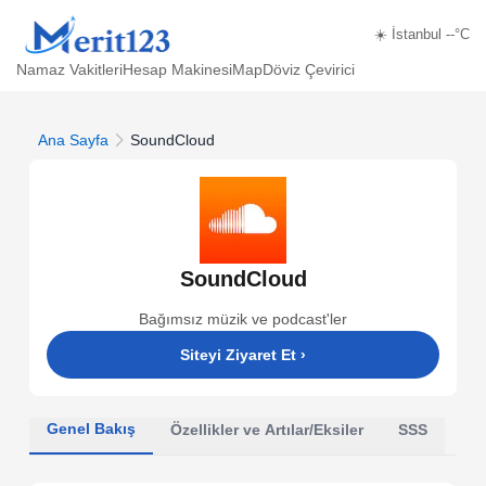
☀️ İstanbul --°C
Namaz Vakitleri
Hesap Makinesi
Map
Döviz Çevirici
Ana Sayfa
SoundCloud
SoundCloud
Bağımsız müzik ve podcast'ler
Siteyi Ziyaret Et
›
Genel Bakış
Özellikler ve Artılar/Eksiler
SSS