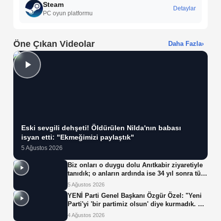
Steam
Detaylar
PC oyun platformu
Öne Çıkan Videolar
Daha Fazla
›
Eski sevgili dehşeti! Öldürülen Nilda'nın babası
isyan etti: "Ekmeğimizi paylaştık"
5 Ağustos 2026
Biz onları o duygu dolu Anıtkabir ziyaretiyle
tanıdık; o anların ardında ise 34 yıl sonra tüp
bebek tedavisiyle gelen çifte mucize yatıyor.
5 Ağustos 2026
YENİ Parti Genel Başkanı Özgür Özel: "Yeni
Parti'yi 'bir partimiz olsun' diye kurmadık. Biz
yeni partiyi iktidar olsun, milleti iktidara
4 Ağustos 2026
getirsin diye kurduk."