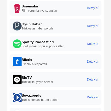
Sinemalar
Detaylar
Film yorumları ve seanslar
Oyun Haber
Detaylar
Türk oyun haber portalı
Spotify Podcastleri
Detaylar
Spotify’daki popüler podcast'ler
Biletix
Detaylar
Etkinlik bilet portalı
BluTV
Detaylar
Türk dijital yayın servisi
Beyazperde
Detaylar
Türk sineması haber portalı