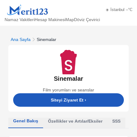
☀️ İstanbul --°C
Namaz Vakitleri
Hesap Makinesi
Map
Döviz Çevirici
Ana Sayfa
Sinemalar
Sinemalar
Film yorumları ve seanslar
Siteyi Ziyaret Et
›
Genel Bakış
Özellikler ve Artılar/Eksiler
SSS