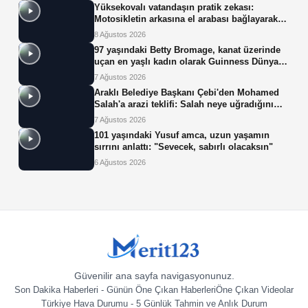
Yüksekovalı vatandaşın pratik zekası:
Motosikletin arkasına el arabası bağlayarak
üzerinde ot taşıdı
8 Ağustos 2026
97 yaşındaki Betty Bromage, kanat üzerinde
uçan en yaşlı kadın olarak Guinness Dünya
Rekoru'nu kırdı
7 Ağustos 2026
Araklı Belediye Başkanı Çebi'den Mohamed
Salah'a arazi teklifi: Salah neye uğradığını
şaşırdı!
7 Ağustos 2026
101 yaşındaki Yusuf amca, uzun yaşamın
sırrını anlattı: "Sevecek, sabırlı olacaksın"
6 Ağustos 2026
Güvenilir ana sayfa navigasyonunuz.
Son Dakika Haberleri - Günün Öne Çıkan Haberleri
Öne Çıkan Videolar
Türkiye Hava Durumu - 5 Günlük Tahmin ve Anlık Durum