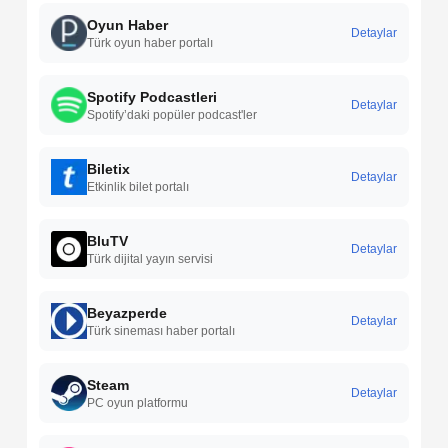
Oyun Haber
Detaylar
Türk oyun haber portalı
Spotify Podcastleri
Detaylar
Spotify’daki popüler podcast'ler
Biletix
Detaylar
Etkinlik bilet portalı
BluTV
Detaylar
Türk dijital yayın servisi
Beyazperde
Detaylar
Türk sineması haber portalı
Steam
Detaylar
PC oyun platformu