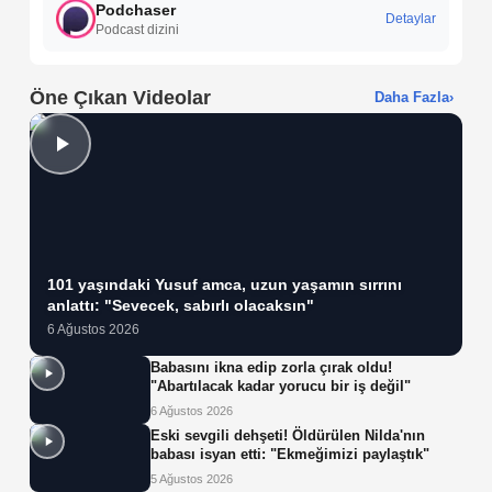
Podchaser
Detaylar
Podcast dizini
Öne Çıkan Videolar
Daha Fazla
›
101 yaşındaki Yusuf amca, uzun yaşamın sırrını
anlattı: "Sevecek, sabırlı olacaksın"
6 Ağustos 2026
Babasını ikna edip zorla çırak oldu!
"Abartılacak kadar yorucu bir iş değil"
6 Ağustos 2026
Eski sevgili dehşeti! Öldürülen Nilda'nın
babası isyan etti: "Ekmeğimizi paylaştık"
5 Ağustos 2026