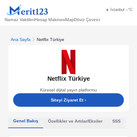
☀️ İstanbul --°C
Namaz Vakitleri
Hesap Makinesi
Map
Döviz Çevirici
Ana Sayfa
Netflix Türkiye
Netflix Türkiye
Küresel dijital yayın platformu
Siteyi Ziyaret Et
›
Genel Bakış
Özellikler ve Artılar/Eksiler
SSS