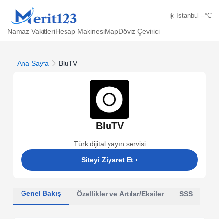
☀️ İstanbul --°C
Namaz Vakitleri
Hesap Makinesi
Map
Döviz Çevirici
Ana Sayfa
BluTV
BluTV
Türk dijital yayın servisi
Siteyi Ziyaret Et
›
Genel Bakış
Özellikler ve Artılar/Eksiler
SSS