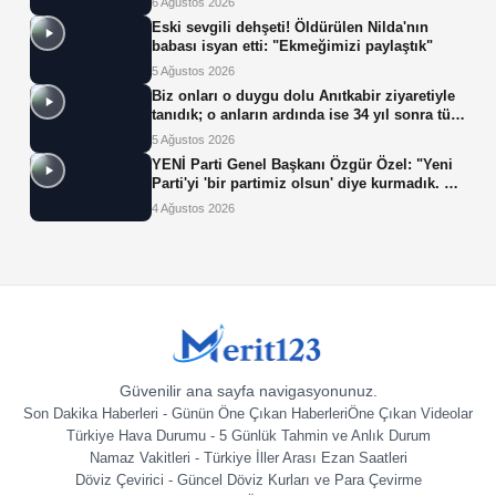
6 Ağustos 2026
Eski sevgili dehşeti! Öldürülen Nilda'nın
babası isyan etti: "Ekmeğimizi paylaştık"
5 Ağustos 2026
Biz onları o duygu dolu Anıtkabir ziyaretiyle
tanıdık; o anların ardında ise 34 yıl sonra tüp
bebek tedavisiyle gelen çifte mucize yatıyor.
5 Ağustos 2026
YENİ Parti Genel Başkanı Özgür Özel: "Yeni
Parti'yi 'bir partimiz olsun' diye kurmadık. Biz
yeni partiyi iktidar olsun, milleti iktidara
4 Ağustos 2026
getirsin diye kurduk."
Güvenilir ana sayfa navigasyonunuz.
Son Dakika Haberleri - Günün Öne Çıkan Haberleri
Öne Çıkan Videolar
Türkiye Hava Durumu - 5 Günlük Tahmin ve Anlık Durum
Namaz Vakitleri - Türkiye İller Arası Ezan Saatleri
Döviz Çevirici - Güncel Döviz Kurları ve Para Çevirme