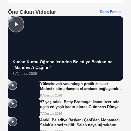
Öne Çıkan Videolar
Daha Fazla
›
Kur'an Kursu Öğrencilerinden Belediye Başkanına:
"Manifest’i Çağırın"
8 Ağustos 2026
Yüksekovalı vatandaşın pratik zekası:
Motosikletin arkasına el arabası bağlayarak
üzerinde ot taşıdı
8 Ağustos 2026
97 yaşındaki Betty Bromage, kanat üzerinde
uçan en yaşlı kadın olarak Guinness Dünya
Rekoru'nu kırdı
7 Ağustos 2026
Araklı Belediye Başkanı Çebi'den Mohamed
Salah'a arazi teklifi: Salah neye uğradığını
şaşırdı!