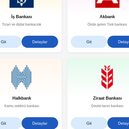
İş Bankası
Akbank
Ticari ve dijital bankacılık
Önde gelen Türk bankası
Git
Detaylar
Git
Detay
Halkbank
Ziraat Bankası
Kamu sektörü bankası
Devlet tarım bankası
Git
Detaylar
Git
Detay