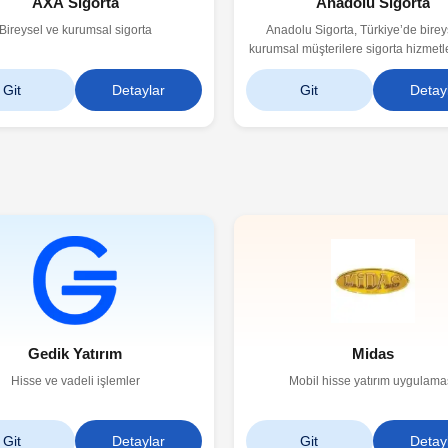
AXA Sigorta
Anadolu Sigorta
Bireysel ve kurumsal sigorta
Anadolu Sigorta, Türkiye’de birey
kurumsal müşterilere sigorta hizmetl
köklü bir sigorta şirketidir.
Git
Detaylar
Git
Detay
Gedik Yatırım
Midas
Hisse ve vadeli işlemler
Mobil hisse yatırım uygulama
Git
Detaylar
Git
Detay