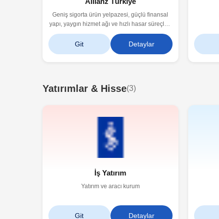
Allianz Türkiye
Geniş sigorta ürün yelpazesi, güçlü finansal
yapı, yaygın hizmet ağı ve hızlı hasar süreçleri
ile bireysel ve kurumsal müşterilere güvenilir
çözümler sunar.
Git
Detaylar
Yatırımlar & Hisse
(
3
)
İş Yatırım
Yatırım ve aracı kurum
Git
Detaylar