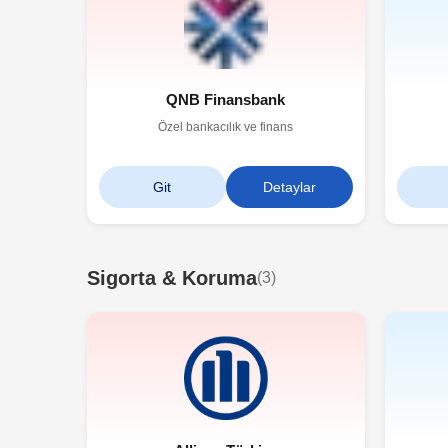
QNB Finansbank
Özel bankacılık ve finans
Git
Detaylar
Sigorta & Koruma
(
3
)