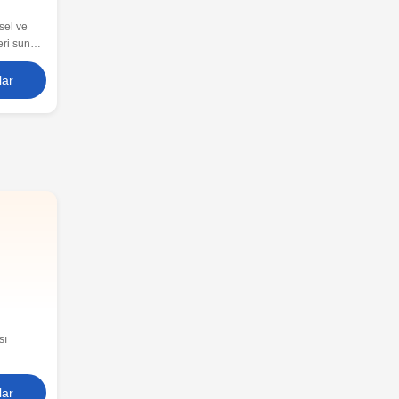
sel ve
eri sunan
lar
sı
lar