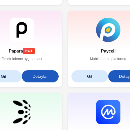
Papara
Paycell
HOT
Fintek ödeme uygulaması
Mobil ödeme platformu
Git
Detaylar
Git
Detay