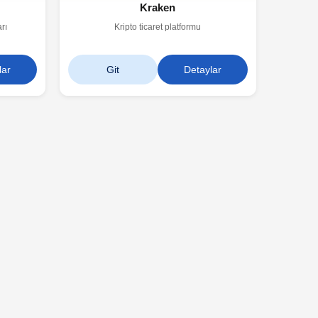
Kraken
rı
Kripto ticaret platformu
lar
Git
Detaylar