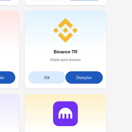
Binance TR
Kripto para borsası
lar
Git
Detaylar