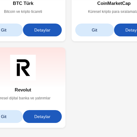
BTC Türk
CoinMarketCap
Bitcoin ve kripto ticareti
Küresel kripto para sıralamala
Git
Detaylar
Git
Detay
Revolut
resel dijital banka ve yatırımlar
Git
Detaylar