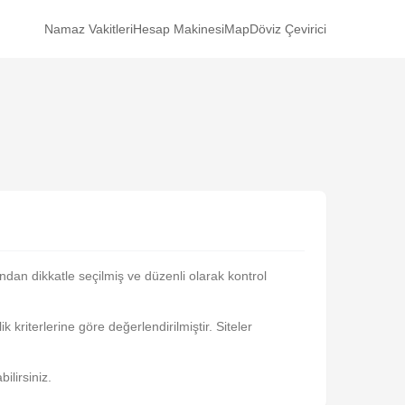
Namaz Vakitleri
Hesap Makinesi
Map
Döviz Çevirici
ından dikkatle seçilmiş ve düzenli olarak kontrol
k kriterlerine göre değerlendirilmiştir. Siteler
ilirsiniz.