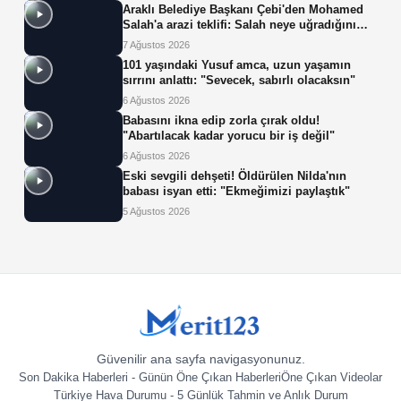
Araklı Belediye Başkanı Çebi'den Mohamed
Salah'a arazi teklifi: Salah neye uğradığını
şaşırdı!
7 Ağustos 2026
101 yaşındaki Yusuf amca, uzun yaşamın
sırrını anlattı: "Sevecek, sabırlı olacaksın"
6 Ağustos 2026
Babasını ikna edip zorla çırak oldu!
"Abartılacak kadar yorucu bir iş değil"
6 Ağustos 2026
Eski sevgili dehşeti! Öldürülen Nilda'nın
babası isyan etti: "Ekmeğimizi paylaştık"
5 Ağustos 2026
Güvenilir ana sayfa navigasyonunuz.
Son Dakika Haberleri - Günün Öne Çıkan Haberleri
Öne Çıkan Videolar
Türkiye Hava Durumu - 5 Günlük Tahmin ve Anlık Durum