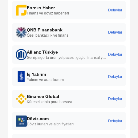
Foreks Haber
Detaylar
Finans ve döviz haberleri
QNB Finansbank
Detaylar
Özel bankacılık ve finans
Allianz Türkiye
Detaylar
Geniş sigorta ürün yelpazesi, güçlü finansal yapı, yaygın hizmet ağı ve hızlı hasar süreçleri ile bireysel ve kurumsal müşterilere güvenilir çözümler sunar.
İş Yatırım
Detaylar
Yatırım ve aracı kurum
Binance Global
Detaylar
Küresel kripto para borsası
Döviz.com
Detaylar
Döviz kurları ve altın fiyatları