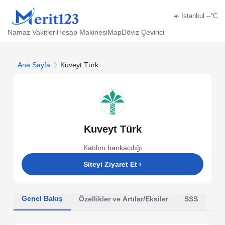
☀️ İstanbul --°C
Namaz Vakitleri
Hesap Makinesi
Map
Döviz Çevirici
Ana Sayfa
Kuveyt Türk
Kuveyt Türk
Katılım bankacılığı
Siteyi Ziyaret Et
›
Genel Bakış
Özellikler ve Artılar/Eksiler
SSS