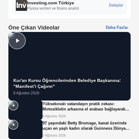
Investing.com Türkiye
Detaylar
Piyasa verileri ve finans analizi
Öne Çıkan Videolar
Daha Fazla
›
Kur'an Kursu Öğrencilerinden Belediye Başkanına:
"Manifest’i Çağırın"
8 Ağustos 2026
Yüksekovalı vatandaşın pratik zekası:
Motosikletin arkasına el arabası bağlayarak
üzerinde ot taşıdı
8 Ağustos 2026
97 yaşındaki Betty Bromage, kanat üzerinde
uçan en yaşlı kadın olarak Guinness Dünya
Rekoru'nu kırdı
7 Ağustos 2026