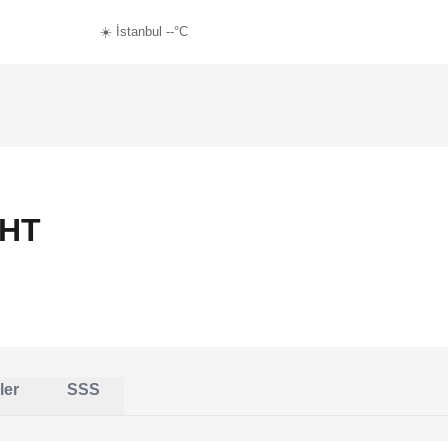
☀️ İstanbul --°C
 HT
ler
SSS