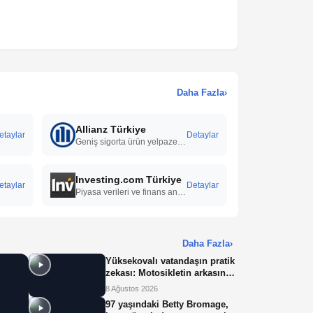
Daha Fazla
›
Allianz Türkiye
etaylar
Detaylar
Geniş sigorta ürün yelpazesi, güçlü finansal yapı, yaygın hizmet ağı ve hızlı hasar süreçleri ile bireysel ve kurumsal müşterilere güvenilir çözümler sunar.
Investing.com Türkiye
etaylar
Detaylar
Piyasa verileri ve finans analizi
Daha Fazla
›
Yüksekovalı vatandaşın pratik
zekası: Motosikletin arkasına
el arabası bağlayarak üzerinde
8 Ağustos 2026
ot taşıdı
97 yaşındaki Betty Bromage,