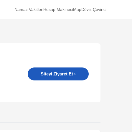
Namaz Vakitleri
Hesap Makinesi
Map
Döviz Çevirici
Siteyi Ziyaret Et
›