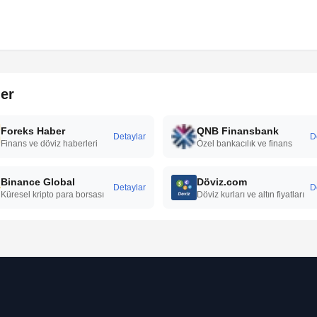
ler
Foreks Haber
QNB Finansbank
Detaylar
D
Finans ve döviz haberleri
Özel bankacılık ve finans
Binance Global
Döviz.com
Detaylar
D
Küresel kripto para borsası
Döviz kurları ve altın fiyatları