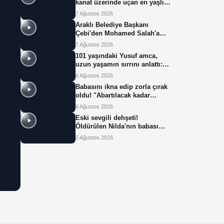
kanat üzerinde uçan en yaşlı
kadın olarak Guinness Dünya
7 Ağustos 2026
Rekoru'nu kırdı
Araklı Belediye Başkanı
Çebi'den Mohamed Salah'a
arazi teklifi: Salah neye
7 Ağustos 2026
uğradığını şaşırdı!
101 yaşındaki Yusuf amca,
uzun yaşamın sırrını anlattı:
"Sevecek, sabırlı olacaksın"
6 Ağustos 2026
Babasını ikna edip zorla çırak
oldu! "Abartılacak kadar
yorucu bir iş değil"
6 Ağustos 2026
Eski sevgili dehşeti!
Öldürülen Nilda'nın babası
isyan etti: "Ekmeğimizi
5 Ağustos 2026
paylaştık"