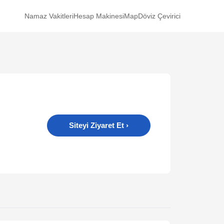
Namaz Vakitleri
Hesap Makinesi
Map
Döviz Çevirici
Siteyi Ziyaret Et
›