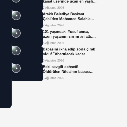
kanat üzerinde uçan en yaşlı
kadın olarak Guinness Dünya
7 Ağustos 2026
Rekoru'nu kırdı
Araklı Belediye Başkanı
Çebi'den Mohamed Salah'a
arazi teklifi: Salah neye
7 Ağustos 2026
uğradığını şaşırdı!
101 yaşındaki Yusuf amca,
uzun yaşamın sırrını anlattı:
"Sevecek, sabırlı olacaksın"
6 Ağustos 2026
Babasını ikna edip zorla çırak
oldu! "Abartılacak kadar
yorucu bir iş değil"
6 Ağustos 2026
Eski sevgili dehşeti!
Öldürülen Nilda'nın babası
isyan etti: "Ekmeğimizi
5 Ağustos 2026
paylaştık"