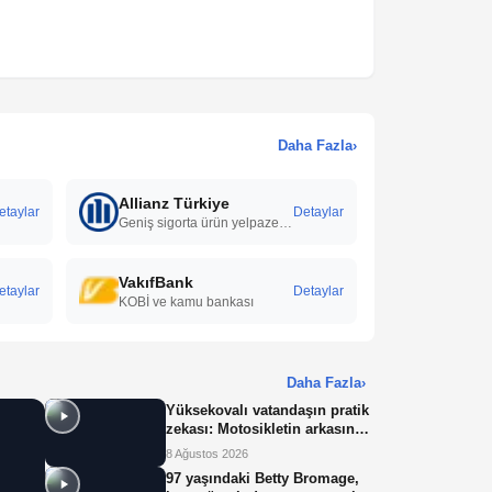
Daha Fazla
›
Allianz Türkiye
etaylar
Detaylar
Geniş sigorta ürün yelpazesi, güçlü finansal yapı, yaygın hizmet ağı ve hızlı hasar süreçleri ile bireysel ve kurumsal müşterilere güvenilir çözümler sunar.
VakıfBank
etaylar
Detaylar
KOBİ ve kamu bankası
Daha Fazla
›
Yüksekovalı vatandaşın pratik
zekası: Motosikletin arkasına
el arabası bağlayarak üzerinde
8 Ağustos 2026
ot taşıdı
97 yaşındaki Betty Bromage,