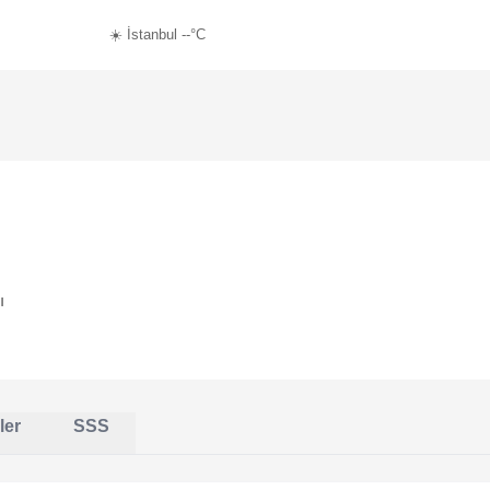
☀️ İstanbul --°C
ı
ler
SSS