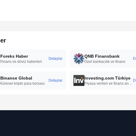
ler
Foreks Haber
QNB Finansbank
Detaylar
D
Finans ve döviz haberleri
Özel bankacılık ve finans
Binance Global
Investing.com Türkiye
Detaylar
D
Küresel kripto para borsası
Piyasa verileri ve finans analizi