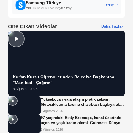
Samsung Türkiye
Detaylar
Akıllı telefonlar ve beyaz eşyalar
Öne Çıkan Videolar
Daha Fazla
›
Kur'an Kursu Öğrencilerinden Belediye Başkanına:
"Manifest’i Çağırın"
8 Ağustos 2026
Yüksekovalı vatandaşın pratik zekası:
Motosikletin arkasına el arabası bağlayarak
üzerinde ot taşıdı
8 Ağustos 2026
97 yaşındaki Betty Bromage, kanat üzerinde
uçan en yaşlı kadın olarak Guinness Dünya
Rekoru'nu kırdı
7 Ağustos 2026