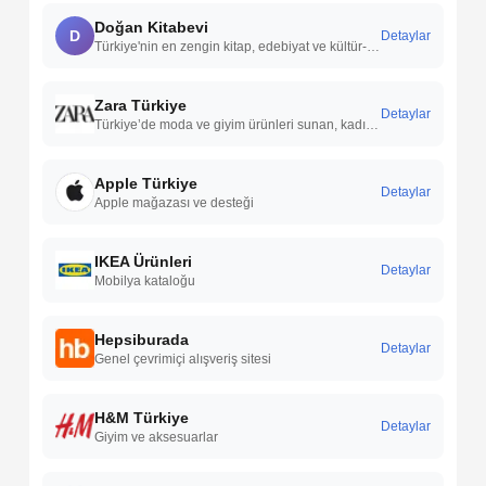
Doğan Kitabevi
D
Detaylar
Türkiye'nin en zengin kitap, edebiyat ve kültür-sanat platformu.
Zara Türkiye
Detaylar
Türkiye’de moda ve giyim ürünleri sunan, kadın, erkek ve çocuk koleksiyonlarıyla öne çıkan uluslararası bir perakende markasıdır.
Apple Türkiye
Detaylar
Apple mağazası ve desteği
IKEA Ürünleri
Detaylar
Mobilya kataloğu
Hepsiburada
Detaylar
Genel çevrimiçi alışveriş sitesi
H&M Türkiye
Detaylar
Giyim ve aksesuarlar