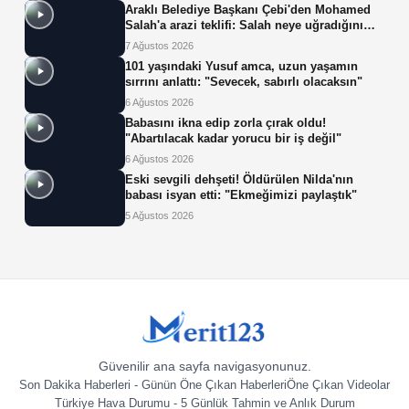
Araklı Belediye Başkanı Çebi'den Mohamed
Salah'a arazi teklifi: Salah neye uğradığını
şaşırdı!
7 Ağustos 2026
101 yaşındaki Yusuf amca, uzun yaşamın
sırrını anlattı: "Sevecek, sabırlı olacaksın"
6 Ağustos 2026
Babasını ikna edip zorla çırak oldu!
"Abartılacak kadar yorucu bir iş değil"
6 Ağustos 2026
Eski sevgili dehşeti! Öldürülen Nilda'nın
babası isyan etti: "Ekmeğimizi paylaştık"
5 Ağustos 2026
Güvenilir ana sayfa navigasyonunuz.
Son Dakika Haberleri - Günün Öne Çıkan Haberleri
Öne Çıkan Videolar
Türkiye Hava Durumu - 5 Günlük Tahmin ve Anlık Durum