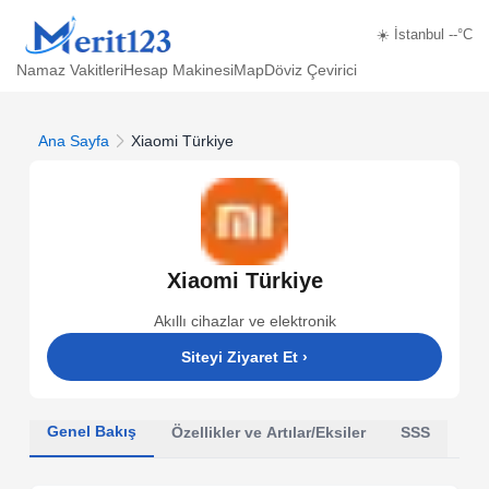
☀️ İstanbul --°C
Namaz Vakitleri
Hesap Makinesi
Map
Döviz Çevirici
Ana Sayfa
Xiaomi Türkiye
Xiaomi Türkiye
Akıllı cihazlar ve elektronik
Siteyi Ziyaret Et
›
Genel Bakış
Özellikler ve Artılar/Eksiler
SSS