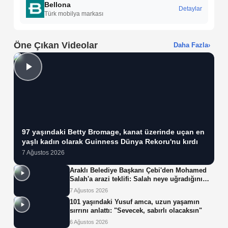
Bellona
Detaylar
Türk mobilya markası
Öne Çıkan Videolar
Daha Fazla
›
97 yaşındaki Betty Bromage, kanat üzerinde uçan en
yaşlı kadın olarak Guinness Dünya Rekoru'nu kırdı
7 Ağustos 2026
Araklı Belediye Başkanı Çebi'den Mohamed
Salah'a arazi teklifi: Salah neye uğradığını
şaşırdı!
7 Ağustos 2026
101 yaşındaki Yusuf amca, uzun yaşamın
sırrını anlattı: "Sevecek, sabırlı olacaksın"
6 Ağustos 2026