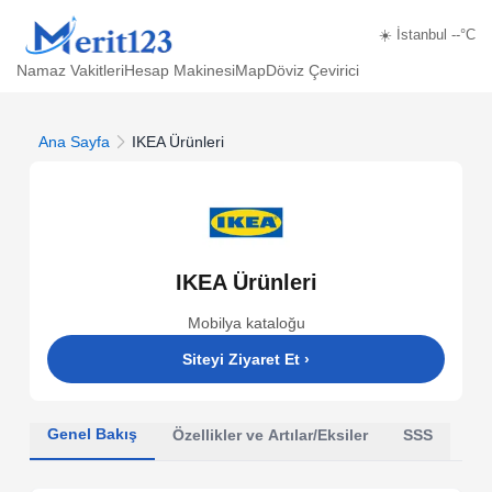
☀️ İstanbul --°C
Namaz Vakitleri
Hesap Makinesi
Map
Döviz Çevirici
Ana Sayfa
IKEA Ürünleri
IKEA Ürünleri
Mobilya kataloğu
Siteyi Ziyaret Et
›
Genel Bakış
Özellikler ve Artılar/Eksiler
SSS