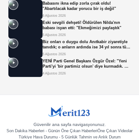
Babasını ikna edip zorla çırak oldu!
"Abartılacak kadar yorucu bir iş değil"
6 Ağustos 2026
Eski sevgili dehşeti! Öldürülen Nilda'nın
babası isyan etti: "Ekmeğimizi paylaştık"
5 Ağustos 2026
Biz onları o duygu dolu Anıtkabir ziyaretiyle
tanıdık; o anların ardında ise 34 yıl sonra tüp
bebek tedavisiyle gelen çifte mucize yatıyor.
5 Ağustos 2026
YENİ Parti Genel Başkanı Özgür Özel: "Yeni
Parti'yi 'bir partimiz olsun' diye kurmadık. Biz
yeni partiyi iktidar olsun, milleti iktidara
4 Ağustos 2026
getirsin diye kurduk."
Güvenilir ana sayfa navigasyonunuz.
Son Dakika Haberleri - Günün Öne Çıkan Haberleri
Öne Çıkan Videolar
Türkiye Hava Durumu - 5 Günlük Tahmin ve Anlık Durum