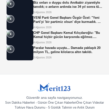
Biz onları o duygu dolu Anıtkabir ziyaretiyle
tanıdık; o anların ardında ise 34 yıl sonra tüp
bebek tedavisiyle gelen çifte mucize yatıyor.
5 Ağustos 2026
YENİ Parti Genel Başkanı Özgür Özel: "Yeni
Parti'yi 'bir partimiz olsun' diye kurmadık. Biz
yeni partiyi iktidar olsun, milleti iktidara
4 Ağustos 2026
getirsin diye kurduk."
CHP Genel Başkanı Kemal Kılıçdaroğlu: "Bu
Kemal hiçbir gücün karşısında eğilmez.
Sadece haklının önünde eğiliriz."
4 Ağustos 2026
Paralar havada uçuştu... Damada yaklaşık 20
milyon TL, geline kilolarca altın takıldı.
3 Ağustos 2026
Güvenilir ana sayfa navigasyonunuz.
Son Dakika Haberleri - Günün Öne Çıkan Haberleri
Öne Çıkan Videolar
Türkiye Hava Durumu - 5 Günlük Tahmin ve Anlık Durum