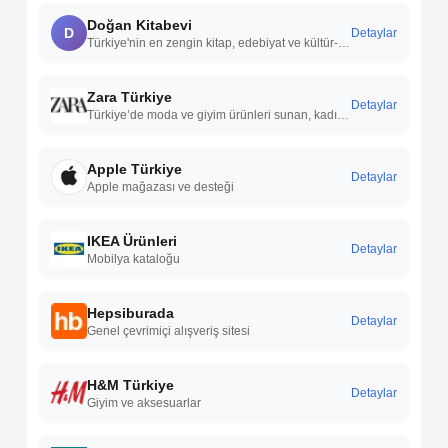
Doğan Kitabevi
D
Detaylar
Türkiye'nin en zengin kitap, edebiyat ve kültür-sanat platformu.
Zara Türkiye
Detaylar
Türkiye’de moda ve giyim ürünleri sunan, kadın, erkek ve çocuk koleksiyonlarıyla öne çıkan uluslararası bir perakende markasıdır.
Apple Türkiye
Detaylar
Apple mağazası ve desteği
IKEA Ürünleri
Detaylar
Mobilya kataloğu
Hepsiburada
Detaylar
Genel çevrimiçi alışveriş sitesi
H&M Türkiye
Detaylar
Giyim ve aksesuarlar