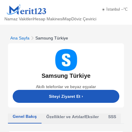
☀️ İstanbul --°C
Namaz Vakitleri
Hesap Makinesi
Map
Döviz Çevirici
Ana Sayfa
Samsung Türkiye
Samsung Türkiye
Akıllı telefonlar ve beyaz eşyalar
Siteyi Ziyaret Et
›
Genel Bakış
Özellikler ve Artılar/Eksiler
SSS