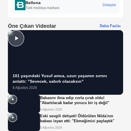
Bellona
Detaylar
Türk mobilya markası
Öne Çıkan Videolar
Daha Fazla
›
101 yaşındaki Yusuf amca, uzun yaşamın sırrını
anlattı: "Sevecek, sabırlı olacaksın"
6 Ağustos 2026
Babasını ikna edip zorla çırak oldu!
"Abartılacak kadar yorucu bir iş değil"
6 Ağustos 2026
Eski sevgili dehşeti! Öldürülen Nilda'nın
babası isyan etti: "Ekmeğimizi paylaştık"
5 Ağustos 2026