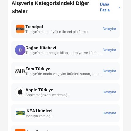
Alışveriş Kategorisindeki Diğer
Daha
›
Fazla
Siteler
Trendyol
Detaylar
Türkiye'nin en büyük e-ticaret platformu
Doğan Kitabevi
D
Detaylar
Türkiye'nin en zengin kitap, edebiyat ve kültür-sanat platformu.
Zara Türkiye
Detaylar
Türkiye’de moda ve giyim ürünleri sunan, kadın, erkek ve çocuk koleksiyonlarıyla öne çıkan uluslararası bir perakende markasıdır.
Apple Türkiye
Detaylar
Apple mağazası ve desteği
IKEA Ürünleri
Detaylar
Mobilya kataloğu