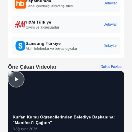
Hepsiburada
Detaylar
Genel çevrimiçi alışveriş sitesi
H&M Türkiye
Detaylar
Giyim ve aksesuarlar
Samsung Türkiye
Detaylar
Akıllı telefonlar ve beyaz eşyalar
Öne Çıkan Videolar
Daha Fazla
›
Kur'an Kursu Öğrencilerinden Belediye Başkanına:
"Manifest’i Çağırın"
8 Ağustos 2026