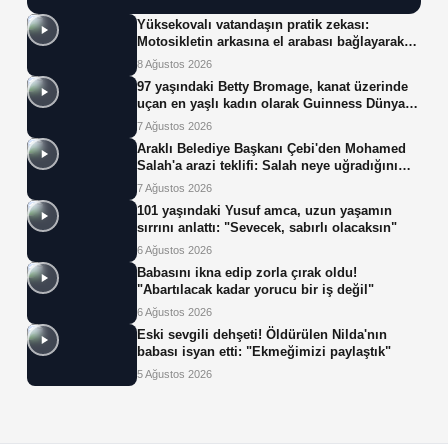
Yüksekovalı vatandaşın pratik zekası:
Motosikletin arkasına el arabası bağlayarak
üzerinde ot taşıdı
8 Ağustos 2026
97 yaşındaki Betty Bromage, kanat üzerinde
uçan en yaşlı kadın olarak Guinness Dünya
Rekoru'nu kırdı
7 Ağustos 2026
Araklı Belediye Başkanı Çebi'den Mohamed
Salah'a arazi teklifi: Salah neye uğradığını
şaşırdı!
7 Ağustos 2026
101 yaşındaki Yusuf amca, uzun yaşamın
sırrını anlattı: "Sevecek, sabırlı olacaksın"
6 Ağustos 2026
Babasını ikna edip zorla çırak oldu!
"Abartılacak kadar yorucu bir iş değil"
6 Ağustos 2026
Eski sevgili dehşeti! Öldürülen Nilda'nın
babası isyan etti: "Ekmeğimizi paylaştık"
5 Ağustos 2026