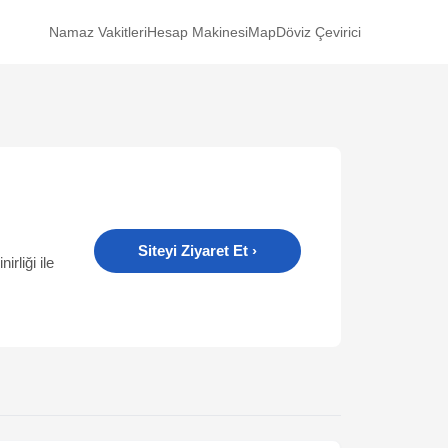
Namaz Vakitleri
Hesap Makinesi
Map
Döviz Çevirici
Siteyi Ziyaret Et
›
rliği ile