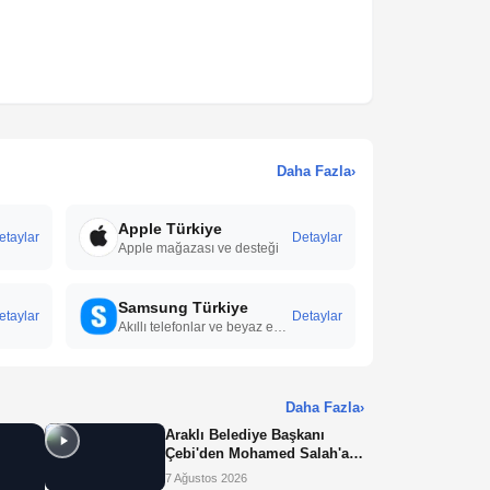
Daha Fazla
›
Apple Türkiye
etaylar
Detaylar
Apple mağazası ve desteği
Samsung Türkiye
etaylar
Detaylar
Akıllı telefonlar ve beyaz eşyalar
Daha Fazla
›
Araklı Belediye Başkanı
Çebi'den Mohamed Salah'a
arazi teklifi: Salah neye
7 Ağustos 2026