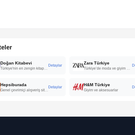
teler
Doğan Kitabevi
Zara Türkiye
Detaylar
D
Türkiye'nin en zengin kitap, edebiyat ve kültür-sanat platformu.
Türkiye’de moda ve giyim ürünleri sunan, kadın, erkek ve çocuk koleksiyonlarıyla öne çıkan uluslararası bir perakende markasıdır.
Hepsiburada
H&M Türkiye
Detaylar
D
Genel çevrimiçi alışveriş sitesi
Giyim ve aksesuarlar