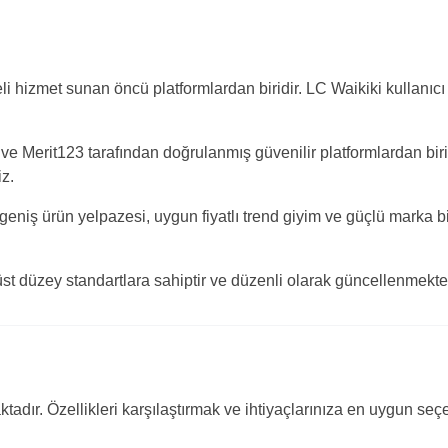
teli hizmet sunan öncü platformlardan biridir. LC Waikiki kullanıc
 ve Merit123 tarafından doğrulanmış güvenilir platformlardan bir
iz.
eniş ürün yelpazesi, uygun fiyatlı trend giyim ve güçlü marka bili
üst düzey standartlara sahiptir ve düzenli olarak güncellenmekte v
ktadır. Özellikleri karşılaştırmak ve ihtiyaçlarınıza en uygun se