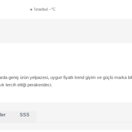
☀️ İstanbul --°C
da geniş ürün yelpazesi, uygun fiyatlı trend giyim ve güçlü marka bilini
ık tercih ettiği perakendeci.
ler
SSS