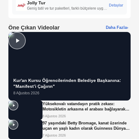
Jolly Tur
Detaylar
Geniş tatil ve tur paketleri, farklı bütçelere uygun seçenekler, yurt içi ve yurt dışı destinasyon çeşitliliği ile esnek seyahat alternatifleri sunar.
Öne Çıkan Videolar
Daha Fazla
›
Kur'an Kursu Öğrencilerinden Belediye Başkanına:
"Manifest’i Çağırın"
8 Ağustos 2026
Yüksekovalı vatandaşın pratik zekası:
Motosikletin arkasına el arabası bağlayarak
üzerinde ot taşıdı
8 Ağustos 2026
97 yaşındaki Betty Bromage, kanat üzerinde
uçan en yaşlı kadın olarak Guinness Dünya
Rekoru'nu kırdı
7 Ağustos 2026