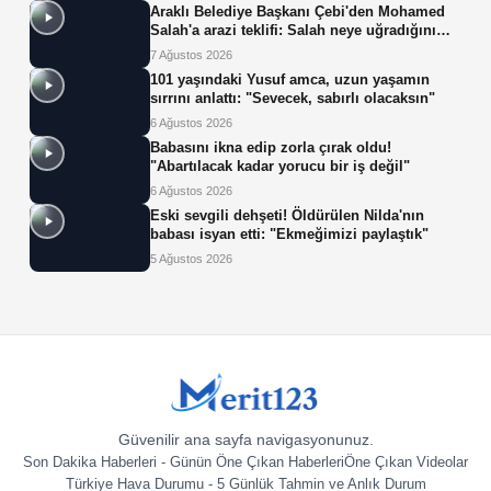
Araklı Belediye Başkanı Çebi'den Mohamed
Salah'a arazi teklifi: Salah neye uğradığını
şaşırdı!
7 Ağustos 2026
101 yaşındaki Yusuf amca, uzun yaşamın
sırrını anlattı: "Sevecek, sabırlı olacaksın"
6 Ağustos 2026
Babasını ikna edip zorla çırak oldu!
"Abartılacak kadar yorucu bir iş değil"
6 Ağustos 2026
Eski sevgili dehşeti! Öldürülen Nilda'nın
babası isyan etti: "Ekmeğimizi paylaştık"
5 Ağustos 2026
Güvenilir ana sayfa navigasyonunuz.
Son Dakika Haberleri - Günün Öne Çıkan Haberleri
Öne Çıkan Videolar
Türkiye Hava Durumu - 5 Günlük Tahmin ve Anlık Durum