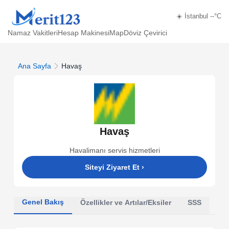
☀️ İstanbul --°C
Namaz Vakitleri
Hesap Makinesi
Map
Döviz Çevirici
Ana Sayfa
Havaş
Havaş
Havalimanı servis hizmetleri
Siteyi Ziyaret Et
›
Genel Bakış
Özellikler ve Artılar/Eksiler
SSS