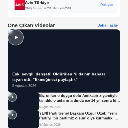
Avis Türkiye
Detaylar
Araç kiralama ve rezervasyon
Öne Çıkan Videolar
Daha Fazla
›
Eski sevgili dehşeti! Öldürülen Nilda'nın babası
isyan etti: "Ekmeğimizi paylaştık"
5 Ağustos 2026
Biz onları o duygu dolu Anıtkabir ziyaretiyle
tanıdık; o anların ardında ise 34 yıl sonra tüp
bebek tedavisiyle gelen çifte mucize yatıyor.
5 Ağustos 2026
YENİ Parti Genel Başkanı Özgür Özel: "Yeni
Parti'yi 'bir partimiz olsun' diye kurmadık. Biz
yeni partiyi iktidar olsun, milleti iktidara
4 Ağustos 2026
getirsin diye kurduk."