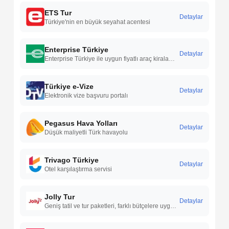
ETS Tur
Detaylar
Türkiye'nin en büyük seyahat acentesi
Enterprise Türkiye
Detaylar
Enterprise Türkiye ile uygun fiyatlı araç kiralama hizmetleri, geniş araç filosu ve Türkiye genelinde güvenilir rent a car çözümleri sunulur.
Türkiye e-Vize
Detaylar
Elektronik vize başvuru portalı
Pegasus Hava Yolları
Detaylar
Düşük maliyetli Türk havayolu
Trivago Türkiye
Detaylar
Otel karşılaştırma servisi
Jolly Tur
Detaylar
Geniş tatil ve tur paketleri, farklı bütçelere uygun seçenekler, yurt içi ve yurt dışı destinasyon çeşitliliği ile esnek seyahat alternatifleri sunar.