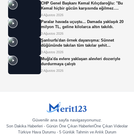
CHP Genel Başkanı Kemal Kılıçdaroğlu: "Bu
Kemal hiçbir gücün karşısında eğilmez.
Sadece haklının önünde eğiliriz."
4 Ağustos 2026
Paralar havada uçuştu... Damada yaklaşık 20
milyon TL, geline kilolarca altın takıldı.
3 Ağustos 2026
Şanlıurfa'dan örnek dayanışma: Sünnet
düğününde takılan tüm takılar şehit
ailelerinin çocuklarına bağışlandı
3 Ağustos 2026
Muğla'da evlere yaklaşan alevleri dozeriyle
durdurmaya çalıştı
2 Ağustos 2026
Güvenilir ana sayfa navigasyonunuz.
Son Dakika Haberleri - Günün Öne Çıkan Haberleri
Öne Çıkan Videolar
Türkiye Hava Durumu - 5 Günlük Tahmin ve Anlık Durum