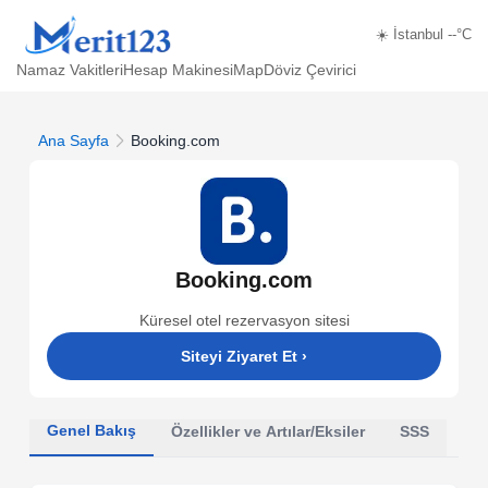
☀️ İstanbul --°C
Namaz Vakitleri
Hesap Makinesi
Map
Döviz Çevirici
Ana Sayfa
Booking.com
Booking.com
Küresel otel rezervasyon sitesi
Siteyi Ziyaret Et
›
Genel Bakış
Özellikler ve Artılar/Eksiler
SSS