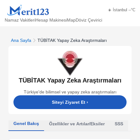
☀️ İstanbul --°C
Namaz Vakitleri
Hesap Makinesi
Map
Döviz Çevirici
Ana Sayfa
TÜBİTAK Yapay Zeka Araştırmaları
TÜBİTAK Yapay Zeka Araştırmaları
Türkiye'de bilimsel ve yapay zeka araştırmaları
Siteyi Ziyaret Et
›
Genel Bakış
Özellikler ve Artılar/Eksiler
SSS