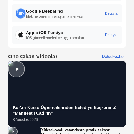
Google DeepMind
Detaylar
Makine öğrenimi araştırma merkezi
Apple iOS Türkiye
Detaylar
iOS güncellemeleri ve uygulamaları
Öne Çıkan Videolar
Daha Fazla
›
Kur'an Kursu Öğrencilerinden Belediye Başkanına:
"Manifest’i Çağırın"
8 Ağustos 2026
Yüksekovalı vatandaşın pratik zekası: