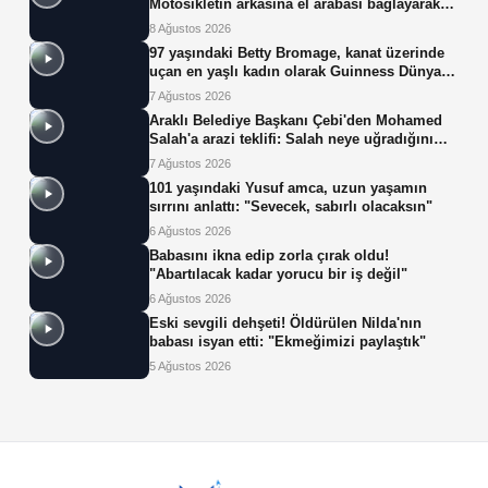
Motosikletin arkasına el arabası bağlayarak
üzerinde ot taşıdı
8 Ağustos 2026
97 yaşındaki Betty Bromage, kanat üzerinde
uçan en yaşlı kadın olarak Guinness Dünya
Rekoru'nu kırdı
7 Ağustos 2026
Araklı Belediye Başkanı Çebi'den Mohamed
Salah'a arazi teklifi: Salah neye uğradığını
şaşırdı!
7 Ağustos 2026
101 yaşındaki Yusuf amca, uzun yaşamın
sırrını anlattı: "Sevecek, sabırlı olacaksın"
6 Ağustos 2026
Babasını ikna edip zorla çırak oldu!
"Abartılacak kadar yorucu bir iş değil"
6 Ağustos 2026
Eski sevgili dehşeti! Öldürülen Nilda'nın
babası isyan etti: "Ekmeğimizi paylaştık"
5 Ağustos 2026