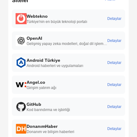
Siteler
Webtekno
Detaylar
Türkiye'nin en büyük teknoloji portalı
OpenAI
Detaylar
Gelişmiş yapay zeka modelleri, doğal dil işleme yetenekleri, sürekli Ar-Ge çalışmaları ve geniş kullanım alanlarıyla yapay zeka teknolojilerinde öncü çözümler sunar.
Android Türkiye
Detaylar
Android haberleri ve uygulamaları
Angel.co
Detaylar
Girişim yatırım ağı
GitHub
Detaylar
Kod barındırma ve işbirliği
DonanımHaber
Detaylar
Donanım ve bilişim haberleri