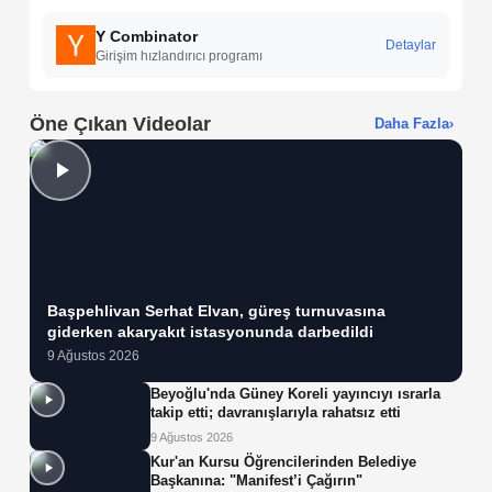
Y Combinator
Detaylar
Girişim hızlandırıcı programı
Öne Çıkan Videolar
Daha Fazla
›
Başpehlivan Serhat Elvan, güreş turnuvasına
giderken akaryakıt istasyonunda darbedildi
9 Ağustos 2026
Beyoğlu'nda Güney Koreli yayıncıyı ısrarla
takip etti; davranışlarıyla rahatsız etti
9 Ağustos 2026
Kur'an Kursu Öğrencilerinden Belediye
Başkanına: "Manifest’i Çağırın"