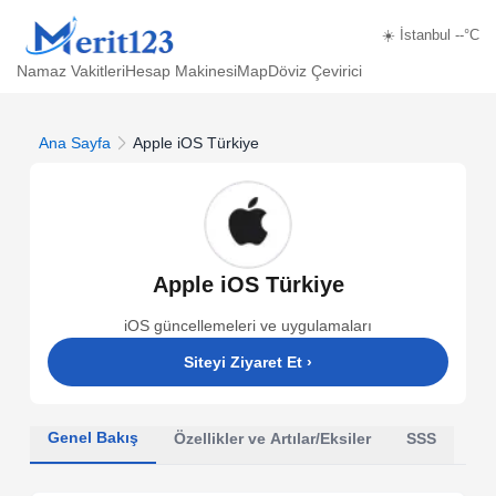
☀️ İstanbul --°C
Namaz Vakitleri
Hesap Makinesi
Map
Döviz Çevirici
Ana Sayfa
Apple iOS Türkiye
Apple iOS Türkiye
iOS güncellemeleri ve uygulamaları
Siteyi Ziyaret Et
›
Genel Bakış
Özellikler ve Artılar/Eksiler
SSS