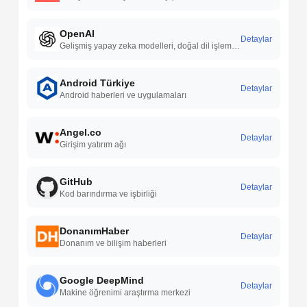
OpenAI
Detaylar
Gelişmiş yapay zeka modelleri, doğal dil işleme yetenekleri, sürekli Ar-Ge çalışmaları ve geniş kullanım alanlarıyla yapay zeka teknolojilerinde öncü çözümler sunar.
Android Türkiye
Detaylar
Android haberleri ve uygulamaları
Angel.co
Detaylar
Girişim yatırım ağı
GitHub
Detaylar
Kod barındırma ve işbirliği
DonanımHaber
Detaylar
Donanım ve bilişim haberleri
Google DeepMind
Detaylar
Makine öğrenimi araştırma merkezi