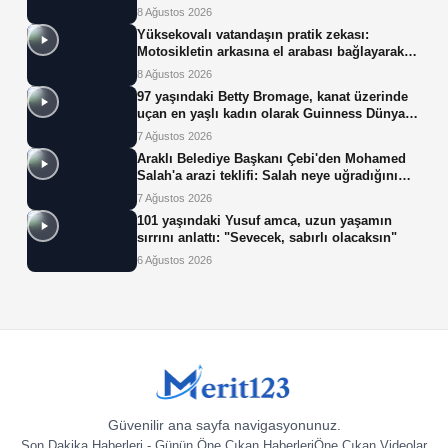
8 Ağustos 2026
Yüksekovalı vatandaşın pratik zekası:
Motosikletin arkasına el arabası bağlayarak
üzerinde ot taşıdı
8 Ağustos 2026
97 yaşındaki Betty Bromage, kanat üzerinde
uçan en yaşlı kadın olarak Guinness Dünya
Rekoru'nu kırdı
7 Ağustos 2026
Araklı Belediye Başkanı Çebi'den Mohamed
Salah'a arazi teklifi: Salah neye uğradığını
şaşırdı!
7 Ağustos 2026
101 yaşındaki Yusuf amca, uzun yaşamın
sırrını anlattı: "Sevecek, sabırlı olacaksın"
6 Ağustos 2026
Güvenilir ana sayfa navigasyonunuz.
Son Dakika Haberleri - Günün Öne Çıkan Haberleri
Öne Çıkan Videolar