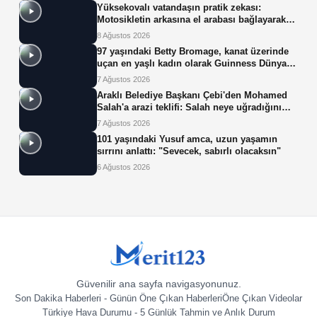
Yüksekovalı vatandaşın pratik zekası:
Motosikletin arkasına el arabası bağlayarak
üzerinde ot taşıdı
8 Ağustos 2026
97 yaşındaki Betty Bromage, kanat üzerinde
uçan en yaşlı kadın olarak Guinness Dünya
Rekoru'nu kırdı
7 Ağustos 2026
Araklı Belediye Başkanı Çebi'den Mohamed
Salah'a arazi teklifi: Salah neye uğradığını
şaşırdı!
7 Ağustos 2026
101 yaşındaki Yusuf amca, uzun yaşamın
sırrını anlattı: "Sevecek, sabırlı olacaksın"
6 Ağustos 2026
Güvenilir ana sayfa navigasyonunuz.
Son Dakika Haberleri - Günün Öne Çıkan Haberleri
Öne Çıkan Videolar
Türkiye Hava Durumu - 5 Günlük Tahmin ve Anlık Durum