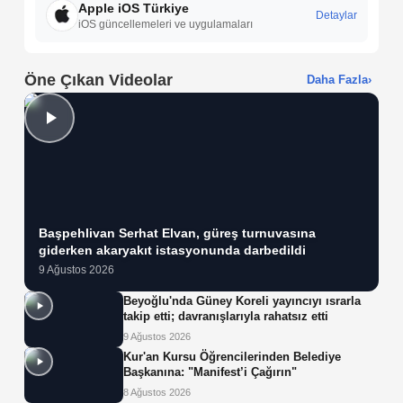
Apple iOS Türkiye
Detaylar
iOS güncellemeleri ve uygulamaları
Öne Çıkan Videolar
Daha Fazla
›
Başpehlivan Serhat Elvan, güreş turnuvasına
giderken akaryakıt istasyonunda darbedildi
9 Ağustos 2026
Beyoğlu'nda Güney Koreli yayıncıyı ısrarla
takip etti; davranışlarıyla rahatsız etti
9 Ağustos 2026
Kur'an Kursu Öğrencilerinden Belediye
Başkanına: "Manifest’i Çağırın"
8 Ağustos 2026