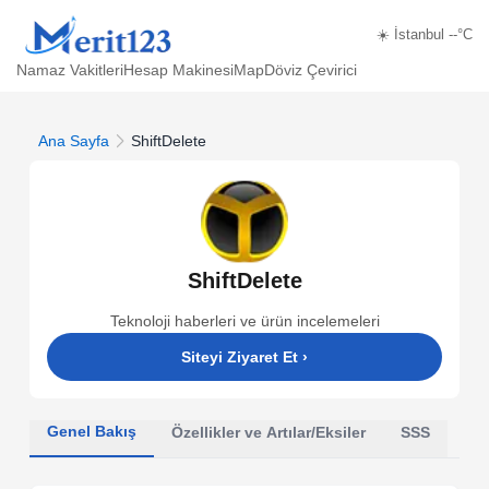
☀️ İstanbul --°C
Namaz Vakitleri
Hesap Makinesi
Map
Döviz Çevirici
Ana Sayfa
ShiftDelete
ShiftDelete
Teknoloji haberleri ve ürün incelemeleri
Siteyi Ziyaret Et
›
Genel Bakış
Özellikler ve Artılar/Eksiler
SSS