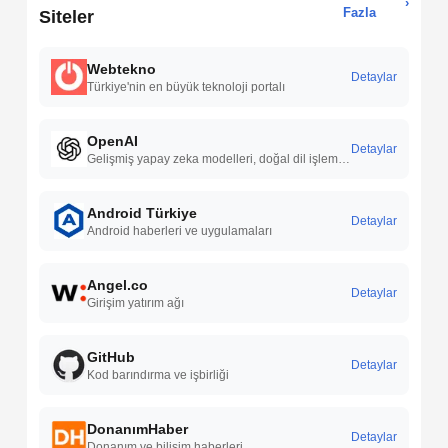
›
Fazla
Siteler
Webtekno
Detaylar
Türkiye'nin en büyük teknoloji portalı
OpenAI
Detaylar
Gelişmiş yapay zeka modelleri, doğal dil işleme yetenekleri, sürekli Ar-Ge çalışmaları ve geniş kullanım alanlarıyla yapay zeka teknolojilerinde öncü çözümler sunar.
Android Türkiye
Detaylar
Android haberleri ve uygulamaları
Angel.co
Detaylar
Girişim yatırım ağı
GitHub
Detaylar
Kod barındırma ve işbirliği
DonanımHaber
Detaylar
Donanım ve bilişim haberleri