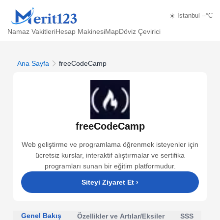
☀️ İstanbul --°C
Namaz Vakitleri
Hesap Makinesi
Map
Döviz Çevirici
Ana Sayfa
freeCodeCamp
freeCodeCamp
Web geliştirme ve programlama öğrenmek isteyenler için
ücretsiz kurslar, interaktif alıştırmalar ve sertifika
programları sunan bir eğitim platformudur.
Siteyi Ziyaret Et
›
Genel Bakış
Özellikler ve Artılar/Eksiler
SSS