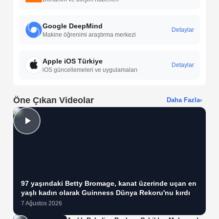
Google DeepMind
Detaylar
Makine öğrenimi araştırma merkezi
Apple iOS Türkiye
Detaylar
iOS güncellemeleri ve uygulamaları
Öne Çıkan Videolar
Daha Fazla
›
97 yaşındaki Betty Bromage, kanat üzerinde uçan en
yaşlı kadın olarak Guinness Dünya Rekoru'nu kırdı
7 Ağustos 2026