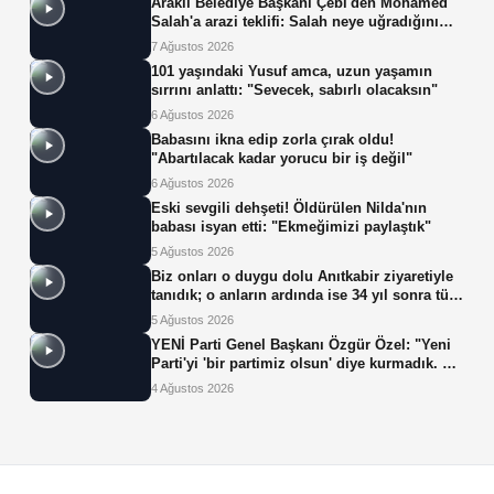
Araklı Belediye Başkanı Çebi'den Mohamed
Salah'a arazi teklifi: Salah neye uğradığını
şaşırdı!
7 Ağustos 2026
101 yaşındaki Yusuf amca, uzun yaşamın
sırrını anlattı: "Sevecek, sabırlı olacaksın"
6 Ağustos 2026
Babasını ikna edip zorla çırak oldu!
"Abartılacak kadar yorucu bir iş değil"
6 Ağustos 2026
Eski sevgili dehşeti! Öldürülen Nilda'nın
babası isyan etti: "Ekmeğimizi paylaştık"
5 Ağustos 2026
Biz onları o duygu dolu Anıtkabir ziyaretiyle
tanıdık; o anların ardında ise 34 yıl sonra tüp
bebek tedavisiyle gelen çifte mucize yatıyor.
5 Ağustos 2026
YENİ Parti Genel Başkanı Özgür Özel: "Yeni
Parti'yi 'bir partimiz olsun' diye kurmadık. Biz
yeni partiyi iktidar olsun, milleti iktidara
4 Ağustos 2026
getirsin diye kurduk."