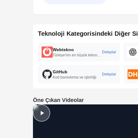
Teknoloji Kategorisindeki Diğer Si
Webtekno
Detaylar
Türkiye'nin en büyük teknoloji portalı
GitHub
Detaylar
Kod barındırma ve işbirliği
Öne Çıkan Videolar