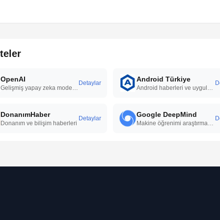
teler
OpenAI
Android Türkiye
Detaylar
D
Gelişmiş yapay zeka modelleri, doğal dil işleme yetenekleri, sürekli Ar-Ge çalışmaları ve geniş kullanım alanlarıyla yapay zeka teknolojilerinde öncü çözümler sunar.
Android haberleri ve uygulamaları
DonanımHaber
Google DeepMind
Detaylar
D
Donanım ve bilişim haberleri
Makine öğrenimi araştırma merkezi