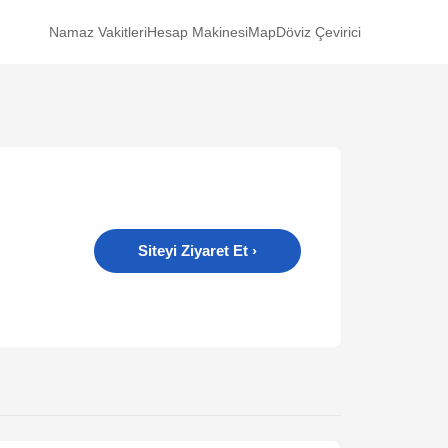
Namaz Vakitleri
Hesap Makinesi
Map
Döviz Çevirici
Siteyi Ziyaret Et
›