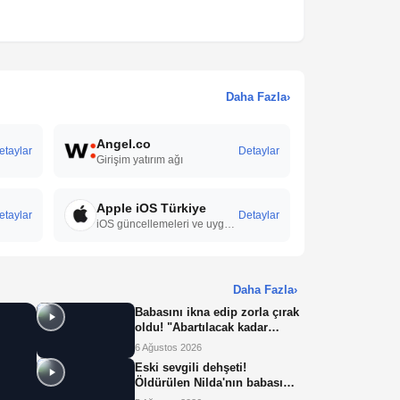
Daha Fazla
›
Angel.co
etaylar
Detaylar
Girişim yatırım ağı
Apple iOS Türkiye
etaylar
Detaylar
iOS güncellemeleri ve uygulamaları
Daha Fazla
›
Babasını ikna edip zorla çırak
oldu! "Abartılacak kadar
yorucu bir iş değil"
6 Ağustos 2026
Eski sevgili dehşeti!
Öldürülen Nilda'nın babası
isyan etti: "Ekmeğimizi