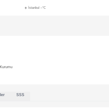
☀️ İstanbul --°C
im Kurumu
ler
SSS