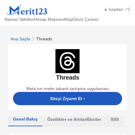
☀️ İstanbul --°C
Namaz Vakitleri
Hesap Makinesi
Map
Döviz Çevirici
Ana Sayfa
Threads
Threads
Meta'nın metin tabanlı tartışma uygulaması
Siteyi Ziyaret Et
›
Genel Bakış
Özellikler ve Artılar/Eksiler
SSS