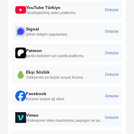
YouTube Türkiye
Detaylar
Yerelleştirilmiş video platformu
Signal
Detaylar
Şifreli iletişim uygulaması
Patreon
Detaylar
İçerik üreticileri için üyelik platformu
Ekşi Sözlük
Detaylar
Türkiye'nin en büyük sosyal forumu
Facebook
Detaylar
Küresel sosyal ağ sitesi
Vimeo
Detaylar
Profesyonel video barındırma, paylaşım ve yayınlama hizmetleri sunan; yüksek kaliteli video içeriklerini destekleyen bir video platformudur.