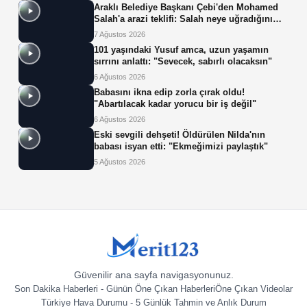
Araklı Belediye Başkanı Çebi'den Mohamed
Salah'a arazi teklifi: Salah neye uğradığını
şaşırdı!
7 Ağustos 2026
101 yaşındaki Yusuf amca, uzun yaşamın
sırrını anlattı: "Sevecek, sabırlı olacaksın"
6 Ağustos 2026
Babasını ikna edip zorla çırak oldu!
"Abartılacak kadar yorucu bir iş değil"
6 Ağustos 2026
Eski sevgili dehşeti! Öldürülen Nilda'nın
babası isyan etti: "Ekmeğimizi paylaştık"
5 Ağustos 2026
Güvenilir ana sayfa navigasyonunuz.
Son Dakika Haberleri - Günün Öne Çıkan Haberleri
Öne Çıkan Videolar
Türkiye Hava Durumu - 5 Günlük Tahmin ve Anlık Durum