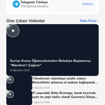
Telegram Türkiye
Detaylar
Türk topluluk kanalları
Öne Çıkan Videolar
Daha Fazla
›
Kur'an Kursu Öğrencilerinden Belediye Başkanına:
"Manifest’i Çağırın"
8 Ağustos 2026
Yüksekovalı vatandaşın pratik zekası:
Motosikletin arkasına el arabası bağlayarak
üzerinde ot taşıdı
8 Ağustos 2026
97 yaşındaki Betty Bromage, kanat üzerinde
uçan en yaşlı kadın olarak Guinness Dünya
Rekoru'nu kırdı
7 Ağustos 2026