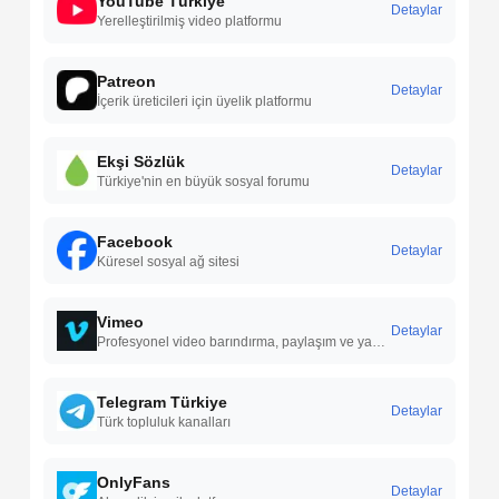
YouTube Türkiye
Detaylar
Yerelleştirilmiş video platformu
Patreon
Detaylar
İçerik üreticileri için üyelik platformu
Ekşi Sözlük
Detaylar
Türkiye'nin en büyük sosyal forumu
Facebook
Detaylar
Küresel sosyal ağ sitesi
Vimeo
Detaylar
Profesyonel video barındırma, paylaşım ve yayınlama hizmetleri sunan; yüksek kaliteli video içeriklerini destekleyen bir video platformudur.
Telegram Türkiye
Detaylar
Türk topluluk kanalları
OnlyFans
Detaylar