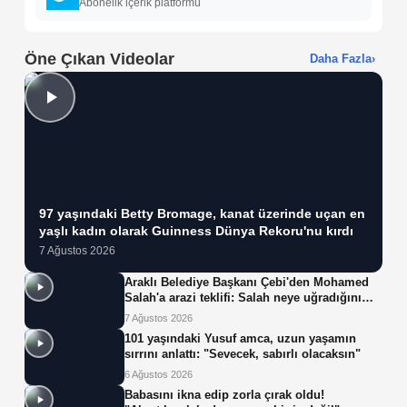
Abonelik içerik platformu
Öne Çıkan Videolar
Daha Fazla
›
97 yaşındaki Betty Bromage, kanat üzerinde uçan en
yaşlı kadın olarak Guinness Dünya Rekoru'nu kırdı
7 Ağustos 2026
Araklı Belediye Başkanı Çebi'den Mohamed
Salah'a arazi teklifi: Salah neye uğradığını
şaşırdı!
7 Ağustos 2026
101 yaşındaki Yusuf amca, uzun yaşamın
sırrını anlattı: "Sevecek, sabırlı olacaksın"
6 Ağustos 2026
Babasını ikna edip zorla çırak oldu!