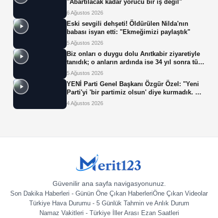
"Abartılacak kadar yorucu bir iş değil"
6 Ağustos 2026
Eski sevgili dehşeti! Öldürülen Nilda'nın
babası isyan etti: "Ekmeğimizi paylaştık"
5 Ağustos 2026
Biz onları o duygu dolu Anıtkabir ziyaretiyle
tanıdık; o anların ardında ise 34 yıl sonra tüp
bebek tedavisiyle gelen çifte mucize yatıyor.
5 Ağustos 2026
YENİ Parti Genel Başkanı Özgür Özel: "Yeni
Parti'yi 'bir partimiz olsun' diye kurmadık. Biz
yeni partiyi iktidar olsun, milleti iktidara
4 Ağustos 2026
getirsin diye kurduk."
Güvenilir ana sayfa navigasyonunuz.
Son Dakika Haberleri - Günün Öne Çıkan Haberleri
Öne Çıkan Videolar
Türkiye Hava Durumu - 5 Günlük Tahmin ve Anlık Durum
Namaz Vakitleri - Türkiye İller Arası Ezan Saatleri