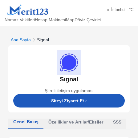
☀️ İstanbul --°C
Namaz Vakitleri
Hesap Makinesi
Map
Döviz Çevirici
Ana Sayfa
Signal
Signal
Şifreli iletişim uygulaması
Siteyi Ziyaret Et
›
Genel Bakış
Özellikler ve Artılar/Eksiler
SSS