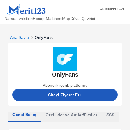
☀️ İstanbul --°C
Namaz Vakitleri
Hesap Makinesi
Map
Döviz Çevirici
Ana Sayfa
OnlyFans
OnlyFans
Abonelik içerik platformu
Siteyi Ziyaret Et
›
Genel Bakış
Özellikler ve Artılar/Eksiler
SSS