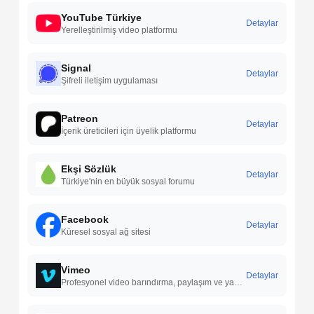
YouTube Türkiye
Detaylar
Yerelleştirilmiş video platformu
Signal
Detaylar
Şifreli iletişim uygulaması
Patreon
Detaylar
İçerik üreticileri için üyelik platformu
Ekşi Sözlük
Detaylar
Türkiye'nin en büyük sosyal forumu
Facebook
Detaylar
Küresel sosyal ağ sitesi
Vimeo
Detaylar
Profesyonel video barındırma, paylaşım ve yayınlama hizmetleri sunan; yüksek kaliteli video içeriklerini destekleyen bir video platformudur.