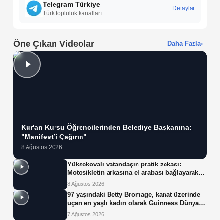
Telegram Türkiye
Detaylar
Türk topluluk kanalları
Öne Çıkan Videolar
Daha Fazla
›
Kur'an Kursu Öğrencilerinden Belediye Başkanına:
"Manifest’i Çağırın"
8 Ağustos 2026
Yüksekovalı vatandaşın pratik zekası:
Motosikletin arkasına el arabası bağlayarak
üzerinde ot taşıdı
8 Ağustos 2026
97 yaşındaki Betty Bromage, kanat üzerinde
uçan en yaşlı kadın olarak Guinness Dünya
Rekoru'nu kırdı
7 Ağustos 2026