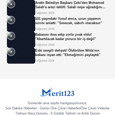
Araklı Belediye Başkanı Çebi'den Mohamed
Salah'a arazi teklifi: Salah neye uğradığını
şaşırdı!
7 Ağustos 2026
101 yaşındaki Yusuf amca, uzun yaşamın
sırrını anlattı: "Sevecek, sabırlı olacaksın"
6 Ağustos 2026
Babasını ikna edip zorla çırak oldu!
"Abartılacak kadar yorucu bir iş değil"
6 Ağustos 2026
Eski sevgili dehşeti! Öldürülen Nilda'nın
babası isyan etti: "Ekmeğimizi paylaştık"
5 Ağustos 2026
Güvenilir ana sayfa navigasyonunuz.
Son Dakika Haberleri - Günün Öne Çıkan Haberleri
Öne Çıkan Videolar
Türkiye Hava Durumu - 5 Günlük Tahmin ve Anlık Durum