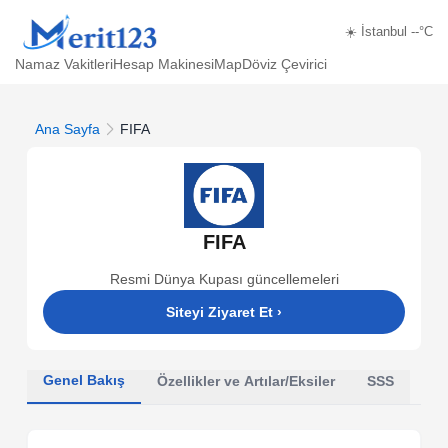
☀️ İstanbul --°C
Namaz Vakitleri
Hesap Makinesi
Map
Döviz Çevirici
Ana Sayfa
FIFA
FIFA
Resmi Dünya Kupası güncellemeleri
Siteyi Ziyaret Et
›
Genel Bakış
Özellikler ve Artılar/Eksiler
SSS