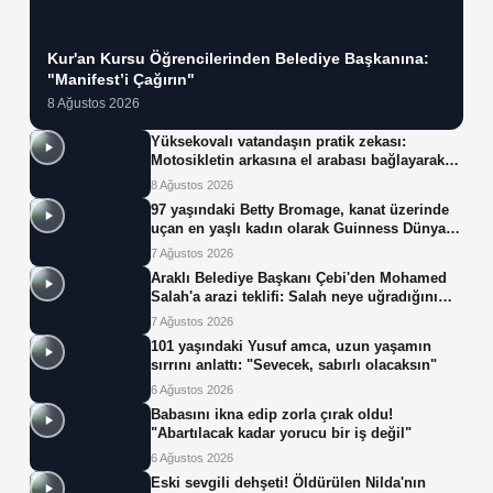
Kur'an Kursu Öğrencilerinden Belediye Başkanına:
"Manifest’i Çağırın"
8 Ağustos 2026
Yüksekovalı vatandaşın pratik zekası:
Motosikletin arkasına el arabası bağlayarak
üzerinde ot taşıdı
8 Ağustos 2026
97 yaşındaki Betty Bromage, kanat üzerinde
uçan en yaşlı kadın olarak Guinness Dünya
Rekoru'nu kırdı
7 Ağustos 2026
Araklı Belediye Başkanı Çebi'den Mohamed
Salah'a arazi teklifi: Salah neye uğradığını
şaşırdı!
7 Ağustos 2026
101 yaşındaki Yusuf amca, uzun yaşamın
sırrını anlattı: "Sevecek, sabırlı olacaksın"
6 Ağustos 2026
Babasını ikna edip zorla çırak oldu!
"Abartılacak kadar yorucu bir iş değil"
6 Ağustos 2026
Eski sevgili dehşeti! Öldürülen Nilda'nın