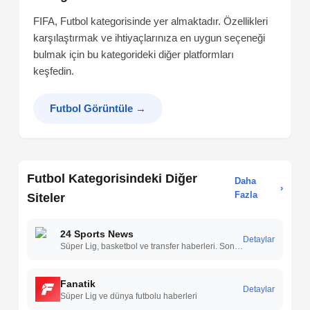
FIFA, Futbol kategorisinde yer almaktadır. Özellikleri
karşılaştırmak ve ihtiyaçlarınıza en uygun seçeneği
bulmak için bu kategorideki diğer platformları
keşfedin.
Futbol Görüntüle
→
Futbol Kategorisindeki Diğer
Daha
›
Fazla
Siteler
24 Sports News
Detaylar
Süper Lig, basketbol ve transfer haberleri. Son dakika spor gelişmeleri, canlı skor, maç sonuçları ve puan durumu. 24SportNews.
Fanatik
Detaylar
Süper Lig ve dünya futbolu haberleri