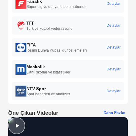
Fanatik
Detaylar
Süper Lig ve dünya futbolu haberleri
TFF
Detaylar
Türkiye Futbol Federasyonu
FIFA
Detaylar
Resmi Dünya Kupası güncellemeleri
Mackolik
Detaylar
Canlı skorlar ve istatistikler
NTV Spor
Detaylar
Spor haberleri ve analizler
Öne Çıkan Videolar
Daha Fazla
›