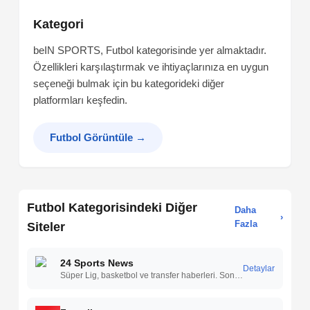
Kategori
beIN SPORTS, Futbol kategorisinde yer almaktadır.
Özellikleri karşılaştırmak ve ihtiyaçlarınıza en uygun
seçeneği bulmak için bu kategorideki diğer
platformları keşfedin.
Futbol Görüntüle
→
Futbol Kategorisindeki Diğer
Daha
›
Fazla
Siteler
24 Sports News
Detaylar
Süper Lig, basketbol ve transfer haberleri. Son dakika spor gelişmeleri, canlı skor, maç sonuçları ve puan durumu. 24SportNews.