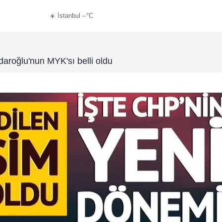
☀️ İstanbul --°C
çdaroğlu'nun MYK'sı belli oldu