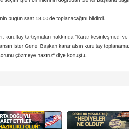
in bugün saat 18.00'de toplanacağını bildirdi.
rı, kurultay tartışmaları hakkında "Karar kesinleşmedi v
lansın ister Genel Başkan karar alsın kurultay toplanamaz
 sorunu çözmeye hazırız" diye konuştu.