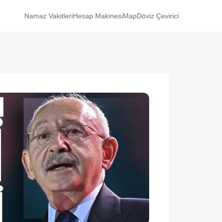
Namaz Vakitleri
Hesap Makinesi
Map
Döviz Çevirici