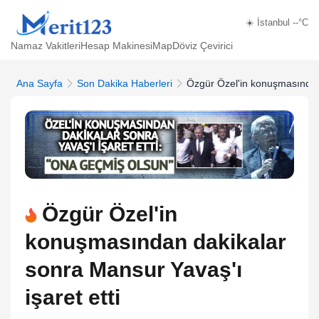
☀️ İstanbul --°C
Namaz Vakitleri
Hesap Makinesi
Map
Döviz Çevirici
Ana Sayfa
Son Dakika Haberleri
Özgür Özel'in konuşmasından 
Özgür Özel'in
konuşmasından dakikalar
sonra Mansur Yavaş'ı
işaret etti