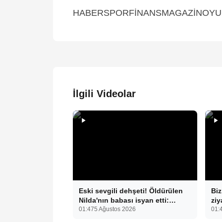
HABERSPORFİNANSMAGAZİNOYUNM
İlgili Videolar
Eski sevgili dehşeti! Öldürülen
Biz
Nilda'nın babası isyan etti:
ziy
"Ekmeğimizi paylaştık"
01:47
5 Ağustos 2026
ard
01:
beb