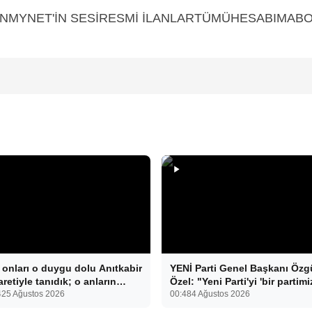
YNET'İN SESİRESMİ İLANLARTÜMÜHESABIMABON
 onları o duygu dolu Anıtkabir
YENİ Parti Genel Başkanı Özg
aretiyle tanıdık; o anların
Özel: "Yeni Parti'yi 'bir partimi
ında ise 34 yıl sonra tüp
42
5 Ağustos 2026
olsun' diye kurmadık. Biz yeni
00:48
4 Ağustos 2026
ek tedavisiyle gelen çifte
partiyi iktidar olsun, milleti