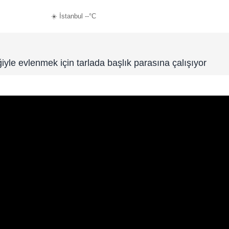
☀️ İstanbul --°C
iyle evlenmek için tarlada başlık parasına çalışıyor