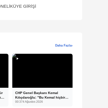
ELİKÜYE GİRİŞİ
Daha Fazla
›
ür
CHP Genel Başkanı Kemal
z
Kılıçdaroğlu: "Bu Kemal hiçbir
gücün karşısında eğilmez.
00:37
4 Ağustos 2026
Sadece haklının önünde eğiliriz."