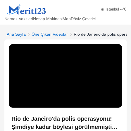
☀️ İstanbul --°C
Namaz Vakitleri
Hesap Makinesi
Map
Döviz Çevirici
Ana Sayfa
Öne Çıkan Videolar
Rio de Janeiro'da polis operasy
Rio de Janeiro'da polis operasyonu!
Şimdiye kadar böylesi görülmemişti...