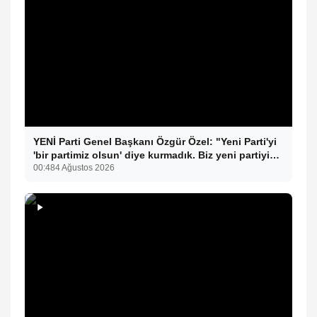
YENİ Parti Genel Başkanı Özgür Özel: "Yeni Parti'yi
'bir partimiz olsun' diye kurmadık. Biz yeni partiyi
iktidar olsun, milleti iktidara getirsin diye kurduk."
00:48
4 Ağustos 2026