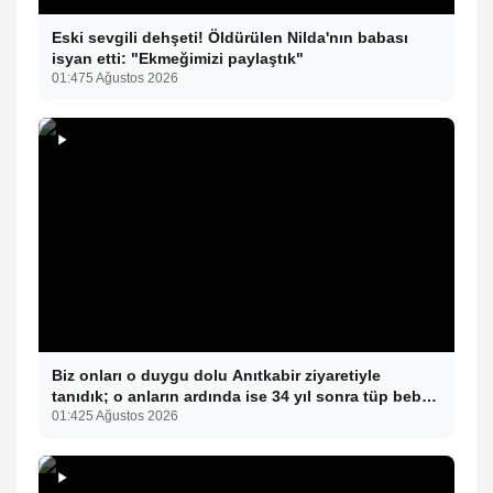
Eski sevgili dehşeti! Öldürülen Nilda'nın babası
isyan etti: "Ekmeğimizi paylaştık"
01:47
5 Ağustos 2026
Biz onları o duygu dolu Anıtkabir ziyaretiyle
tanıdık; o anların ardında ise 34 yıl sonra tüp bebek
tedavisiyle gelen çifte mucize yatıyor.
01:42
5 Ağustos 2026