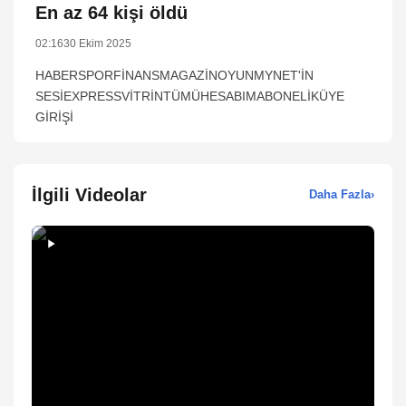
En az 64 kişi öldü
02:16
30 Ekim 2025
HABERSPORFİNANSMAGAZİNOYUNMYNET'İN
SESİEXPRESSVİTRİNTÜMÜHESABIMABONELİKÜYE
GİRİŞİ
İlgili Videolar
Daha Fazla
›