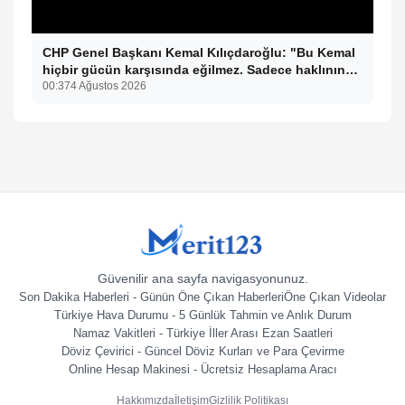
CHP Genel Başkanı Kemal Kılıçdaroğlu: "Bu Kemal
hiçbir gücün karşısında eğilmez. Sadece haklının
önünde eğiliriz."
00:37
4 Ağustos 2026
Güvenilir ana sayfa navigasyonunuz.
Son Dakika Haberleri - Günün Öne Çıkan Haberleri
Öne Çıkan Videolar
Türkiye Hava Durumu - 5 Günlük Tahmin ve Anlık Durum
Namaz Vakitleri - Türkiye İller Arası Ezan Saatleri
Döviz Çevirici - Güncel Döviz Kurları ve Para Çevirme
Online Hesap Makinesi - Ücretsiz Hesaplama Aracı
Hakkımızda
İletişim
Gizlilik Politikası