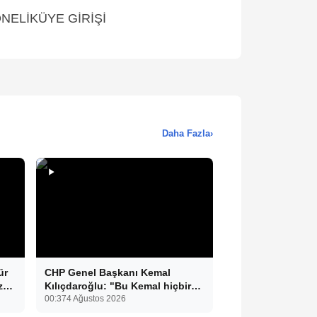
ELİKÜYE GİRİŞİ
Daha Fazla
›
ür
CHP Genel Başkanı Kemal
z
Kılıçdaroğlu: "Bu Kemal hiçbir
gücün karşısında eğilmez.
00:37
4 Ağustos 2026
Sadece haklının önünde eğiliriz."