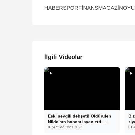
HABERSPORFİNANSMAGAZİNOYUNM
İlgili Videolar
Eski sevgili dehşeti! Öldürülen
Biz
Nilda'nın babası isyan etti:
ziy
"Ekmeğimizi paylaştık"
01:47
5 Ağustos 2026
ard
01:
beb