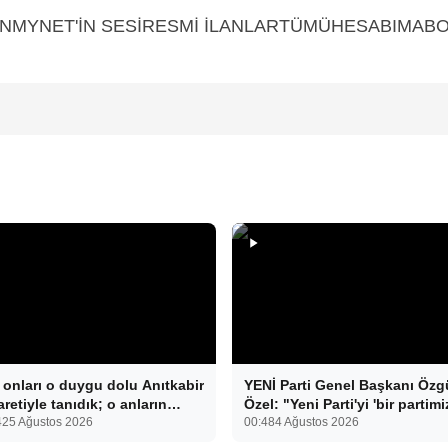
YNET'İN SESİRESMİ İLANLARTÜMÜHESABIMABON
 onları o duygu dolu Anıtkabir
YENİ Parti Genel Başkanı Özg
aretiyle tanıdık; o anların
Özel: "Yeni Parti'yi 'bir partimi
ında ise 34 yıl sonra tüp
42
5 Ağustos 2026
olsun' diye kurmadık. Biz yeni
00:48
4 Ağustos 2026
ek tedavisiyle gelen çifte
partiyi iktidar olsun, milleti