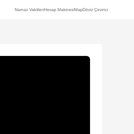
Namaz Vakitleri
Hesap Makinesi
Map
Döviz Çevirici