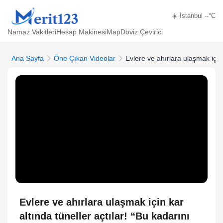
☀️ İstanbul --°C
Namaz Vakitleri
Hesap Makinesi
Map
Döviz Çevirici
Ana Sayfa
Öne Çıkan Videolar
Evlere ve ahırlara ulaşmak için 
Evlere ve ahırlara ulaşmak için kar
altında tüneller açtılar! “Bu kadarını