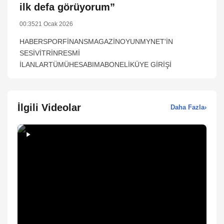
ilk defa görüyorum”
00:35
21 Ocak 2026
HABERSPORFİNANSMAGAZİNOYUNMYNET'İN
SESİVİTRİNRESMİ
İLANLARTÜMÜHESABIMABONELİKÜYE GİRİŞİ
İlgili Videolar
Daha Fazla
›