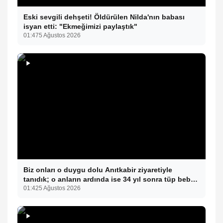
Eski sevgili dehşeti! Öldürülen Nilda'nın babası
isyan etti: "Ekmeğimizi paylaştık"
01:47
5 Ağustos 2026
Biz onları o duygu dolu Anıtkabir ziyaretiyle
tanıdık; o anların ardında ise 34 yıl sonra tüp bebek
tedavisiyle gelen çifte mucize yatıyor.
01:42
5 Ağustos 2026