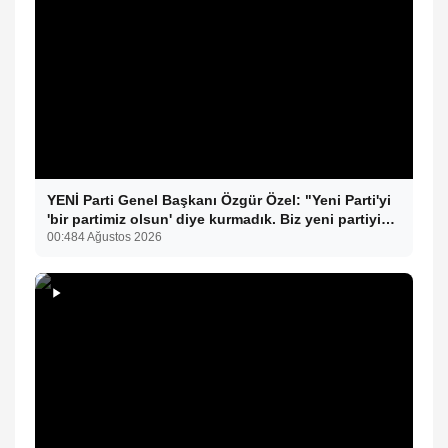
YENİ Parti Genel Başkanı Özgür Özel: "Yeni Parti'yi
'bir partimiz olsun' diye kurmadık. Biz yeni partiyi
iktidar olsun, milleti iktidara getirsin diye kurduk."
00:48
4 Ağustos 2026