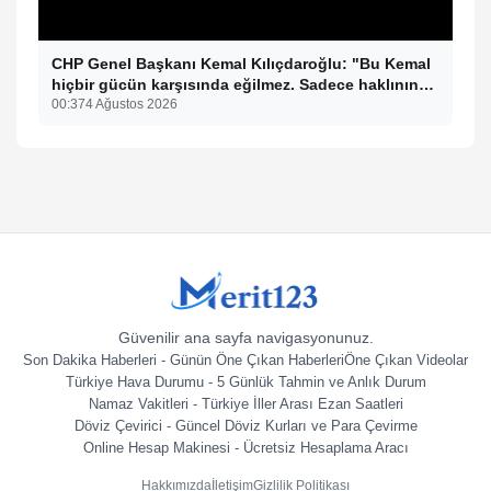
CHP Genel Başkanı Kemal Kılıçdaroğlu: "Bu Kemal
hiçbir gücün karşısında eğilmez. Sadece haklının
önünde eğiliriz."
00:37
4 Ağustos 2026
Güvenilir ana sayfa navigasyonunuz.
Son Dakika Haberleri - Günün Öne Çıkan Haberleri
Öne Çıkan Videolar
Türkiye Hava Durumu - 5 Günlük Tahmin ve Anlık Durum
Namaz Vakitleri - Türkiye İller Arası Ezan Saatleri
Döviz Çevirici - Güncel Döviz Kurları ve Para Çevirme
Online Hesap Makinesi - Ücretsiz Hesaplama Aracı
Hakkımızda
İletişim
Gizlilik Politikası