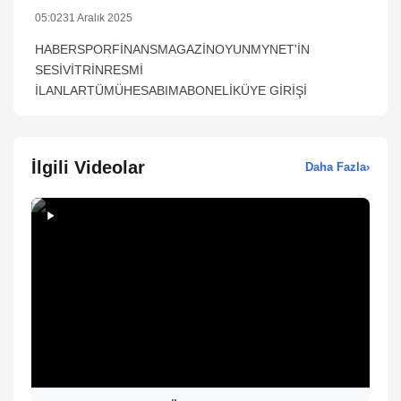
05:02
31 Aralık 2025
HABERSPORFİNANSMAGAZİNOYUNMYNET'İN
SESİVİTRİNRESMİ
İLANLARTÜMÜHESABIMABONELİKÜYE GİRİŞİ
İlgili Videolar
Daha Fazla
›