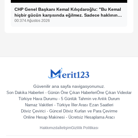
CHP Genel Başkanı Kemal Kılıçdaroğlu: "Bu Kemal
hiçbir gücün karşısında eğilmez. Sadece haklının
önünde eğiliriz."
00:37
4 Ağustos 2026
Güvenilir ana sayfa navigasyonunuz.
Son Dakika Haberleri - Günün Öne Çıkan Haberleri
Öne Çıkan Videolar
Türkiye Hava Durumu - 5 Günlük Tahmin ve Anlık Durum
Namaz Vakitleri - Türkiye İller Arası Ezan Saatleri
Döviz Çevirici - Güncel Döviz Kurları ve Para Çevirme
Online Hesap Makinesi - Ücretsiz Hesaplama Aracı
Hakkımızda
İletişim
Gizlilik Politikası