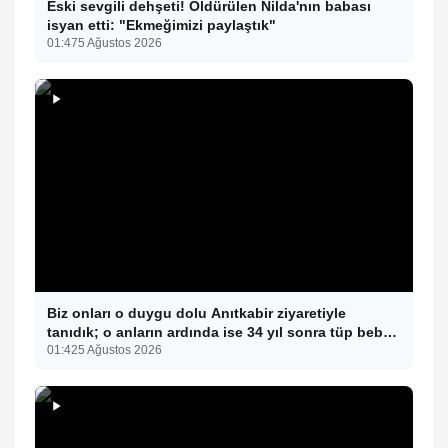
Eski sevgili dehşeti! Öldürülen Nilda'nın babası
isyan etti: "Ekmeğimizi paylaştık"
01:47
5 Ağustos 2026
Biz onları o duygu dolu Anıtkabir ziyaretiyle
tanıdık; o anların ardında ise 34 yıl sonra tüp bebek
tedavisiyle gelen çifte mucize yatıyor.
01:42
5 Ağustos 2026