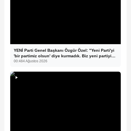
YENİ Parti Genel Başkanı Özgür Özel: "Yeni Parti'yi
'bir partimiz olsun' diye kurmadık. Biz yeni partiyi
iktidar olsun, milleti iktidara getirsin diye kurduk."
00:48
4 Ağustos 2026