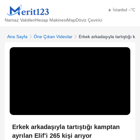
☀️ İstanbul --°C
Namaz Vakitleri
Hesap Makinesi
Map
Döviz Çevirici
Ana Sayfa
Öne Çıkan Videolar
Erkek arkadaşıyla tartıştığı kamp
Erkek arkadaşıyla tartıştığı kamptan
ayrılan Elif'i 265 kişi arıyor