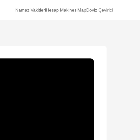
Namaz Vakitleri
Hesap Makinesi
Map
Döviz Çevirici