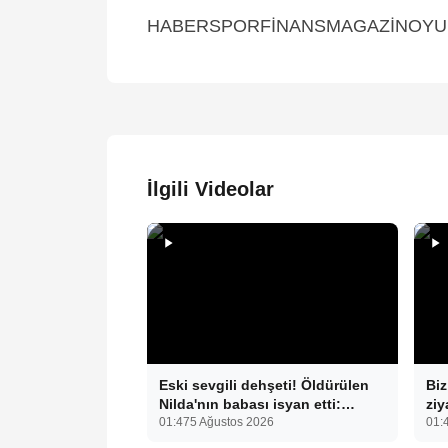
HABERSPORFİNANSMAGAZİNOYUNM
İlgili Videolar
Eski sevgili dehşeti! Öldürülen
Biz
Nilda'nın babası isyan etti:
ziy
"Ekmeğimizi paylaştık"
01:47
5 Ağustos 2026
ard
01:
beb