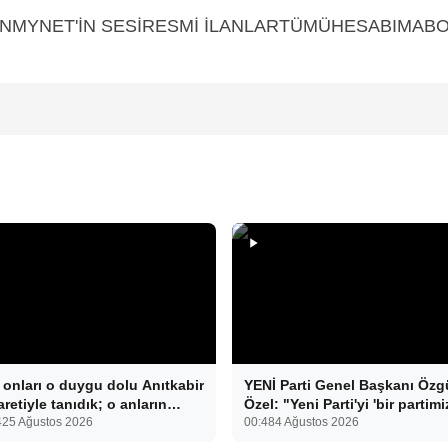
YNET'İN SESİRESMİ İLANLARTÜMÜHESABIMABON
 onları o duygu dolu Anıtkabir
YENİ Parti Genel Başkanı Özg
aretiyle tanıdık; o anların
Özel: "Yeni Parti'yi 'bir partimi
ında ise 34 yıl sonra tüp
42
5 Ağustos 2026
olsun' diye kurmadık. Biz yeni
00:48
4 Ağustos 2026
ek tedavisiyle gelen çifte
partiyi iktidar olsun, milleti