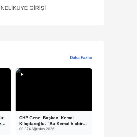
ELİKÜYE GİRİŞİ
Daha Fazla
›
ür
CHP Genel Başkanı Kemal
z
Kılıçdaroğlu: "Bu Kemal hiçbir
gücün karşısında eğilmez.
00:37
4 Ağustos 2026
Sadece haklının önünde eğiliriz."