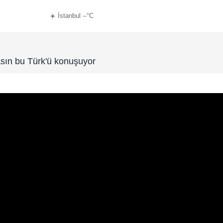
☀️ İstanbul --°C
sın bu Türk'ü konuşuyor