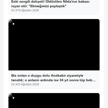
Eski sevgili dehşeti! Öldürülen Nilda'nın babası
isyan etti: "Ekmeğimizi paylaştık"
01:47
5 Ağustos 2026
Biz onları o duygu dolu Anıtkabir ziyaretiyle
tanıdık; o anların ardında ise 34 yıl sonra tüp bebek
tedavisiyle gelen çifte mucize yatıyor.
01:42
5 Ağustos 2026