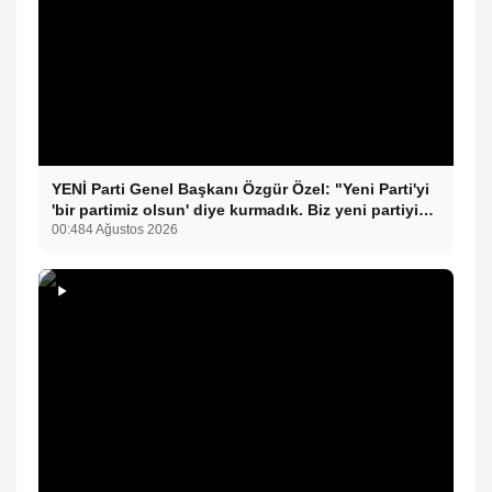
YENİ Parti Genel Başkanı Özgür Özel: "Yeni Parti'yi
'bir partimiz olsun' diye kurmadık. Biz yeni partiyi
iktidar olsun, milleti iktidara getirsin diye kurduk."
00:48
4 Ağustos 2026