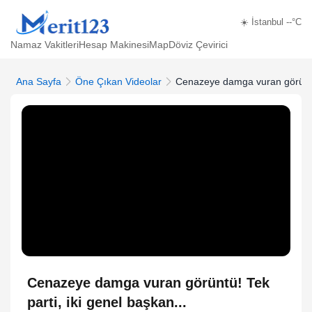
☀️ İstanbul --°C
Namaz Vakitleri
Hesap Makinesi
Map
Döviz Çevirici
Ana Sayfa
Öne Çıkan Videolar
Cenazeye damga vuran görüntü! 
Cenazeye damga vuran görüntü! Tek
parti, iki genel başkan...