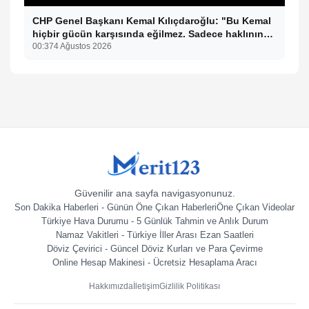
CHP Genel Başkanı Kemal Kılıçdaroğlu: "Bu Kemal
hiçbir gücün karşısında eğilmez. Sadece haklının
önünde eğiliriz."
00:37
4 Ağustos 2026
Güvenilir ana sayfa navigasyonunuz.
Son Dakika Haberleri - Günün Öne Çıkan Haberleri
Öne Çıkan Videolar
Türkiye Hava Durumu - 5 Günlük Tahmin ve Anlık Durum
Namaz Vakitleri - Türkiye İller Arası Ezan Saatleri
Döviz Çevirici - Güncel Döviz Kurları ve Para Çevirme
Online Hesap Makinesi - Ücretsiz Hesaplama Aracı
Hakkımızda
İletişim
Gizlilik Politikası