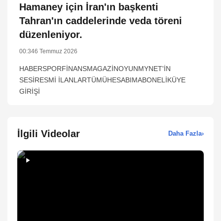
Hamaney için İran'ın başkenti
Tahran'ın caddelerinde veda töreni
düzenleniyor.
00:34
6 Temmuz 2026
HABERSPORFİNANSMAGAZİNOYUNMYNET'İN
SESİRESMİ İLANLARTÜMÜHESABIMABONELİKÜYE
GİRİŞİ
İlgili Videolar
Daha Fazla
›