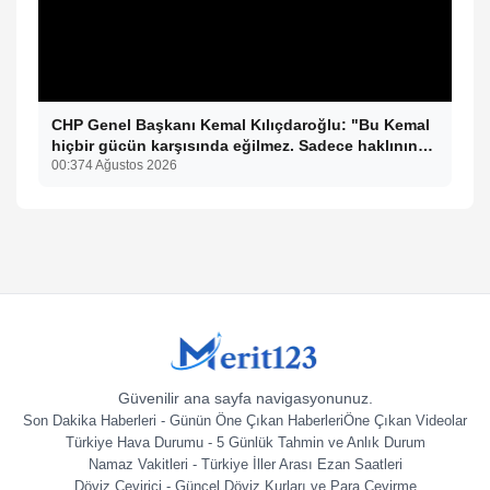
CHP Genel Başkanı Kemal Kılıçdaroğlu: "Bu Kemal
hiçbir gücün karşısında eğilmez. Sadece haklının
önünde eğiliriz."
00:37
4 Ağustos 2026
Güvenilir ana sayfa navigasyonunuz.
Son Dakika Haberleri - Günün Öne Çıkan Haberleri
Öne Çıkan Videolar
Türkiye Hava Durumu - 5 Günlük Tahmin ve Anlık Durum
Namaz Vakitleri - Türkiye İller Arası Ezan Saatleri
Döviz Çevirici - Güncel Döviz Kurları ve Para Çevirme