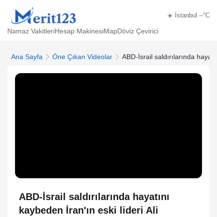
☀️ İstanbul --°C
Namaz Vakitleri
Hesap Makinesi
Map
Döviz Çevirici
Ana Sayfa
Öne Çıkan Videolar
ABD-İsrail saldırılarında hayat
ABD-İsrail saldırılarında hayatını
kaybeden İran'ın eski lideri Ali