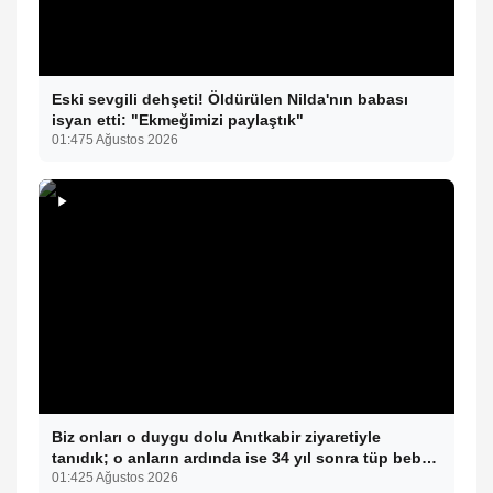
Eski sevgili dehşeti! Öldürülen Nilda'nın babası
isyan etti: "Ekmeğimizi paylaştık"
01:47
5 Ağustos 2026
Biz onları o duygu dolu Anıtkabir ziyaretiyle
tanıdık; o anların ardında ise 34 yıl sonra tüp bebek
tedavisiyle gelen çifte mucize yatıyor.
01:42
5 Ağustos 2026