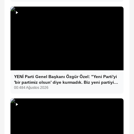
YENİ Parti Genel Başkanı Özgür Özel: "Yeni Parti'yi
'bir partimiz olsun' diye kurmadık. Biz yeni partiyi
iktidar olsun, milleti iktidara getirsin diye kurduk."
00:48
4 Ağustos 2026