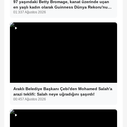
97 yaşındaki Betty Bromage, kanat üzerinde uçan
en yaşlı kadın olarak Guinness Dünya Rekoru'nu
kırdı
01:33
7 Ağustos 2026
Araklı Belediye Başkanı Çebi'den Mohamed Salah'a
arazi teklifi: Salah neye uğradığını şaşırdı!
00:45
7 Ağustos 2026