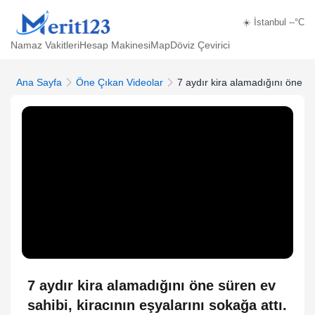
☀️ İstanbul --°C
Namaz Vakitleri
Hesap Makinesi
Map
Döviz Çevirici
Ana Sayfa
Öne Çıkan Videolar
7 aydır kira alamadığını öne sü
7 aydır kira alamadığını öne süren ev
sahibi, kiracının eşyalarını sokağa attı.