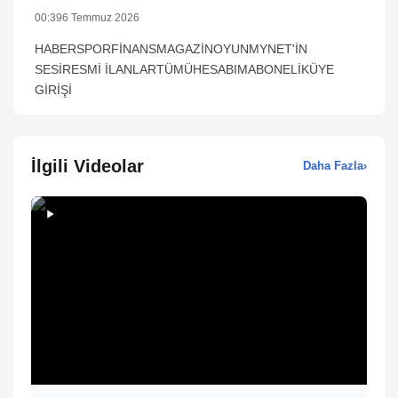
00:39
6 Temmuz 2026
HABERSPORFİNANSMAGAZİNOYUNMYNET'İN
SESİRESMİ İLANLARTÜMÜHESABIMABONELİKÜYE
GİRİŞİ
İlgili Videolar
Daha Fazla
›