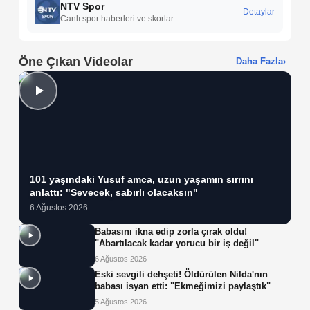
NTV Spor
Detaylar
Canlı spor haberleri ve skorlar
Öne Çıkan Videolar
Daha Fazla
›
101 yaşındaki Yusuf amca, uzun yaşamın sırrını
anlattı: "Sevecek, sabırlı olacaksın"
6 Ağustos 2026
Babasını ikna edip zorla çırak oldu!
"Abartılacak kadar yorucu bir iş değil"
6 Ağustos 2026
Eski sevgili dehşeti! Öldürülen Nilda'nın
babası isyan etti: "Ekmeğimizi paylaştık"
5 Ağustos 2026