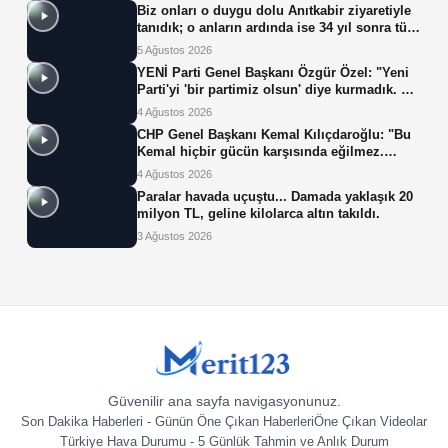
Biz onları o duygu dolu Anıtkabir ziyaretiyle
tanıdık; o anların ardında ise 34 yıl sonra tüp
bebek tedavisiyle gelen çifte mucize yatıyor.
5 Ağustos 2026
YENİ Parti Genel Başkanı Özgür Özel: "Yeni
Parti'yi 'bir partimiz olsun' diye kurmadık. Biz
yeni partiyi iktidar olsun, milleti iktidara
4 Ağustos 2026
getirsin diye kurduk."
CHP Genel Başkanı Kemal Kılıçdaroğlu: "Bu
Kemal hiçbir gücün karşısında eğilmez.
Sadece haklının önünde eğiliriz."
4 Ağustos 2026
Paralar havada uçuştu... Damada yaklaşık 20
milyon TL, geline kilolarca altın takıldı.
3 Ağustos 2026
Güvenilir ana sayfa navigasyonunuz.
Son Dakika Haberleri - Günün Öne Çıkan Haberleri
Öne Çıkan Videolar
Türkiye Hava Durumu - 5 Günlük Tahmin ve Anlık Durum