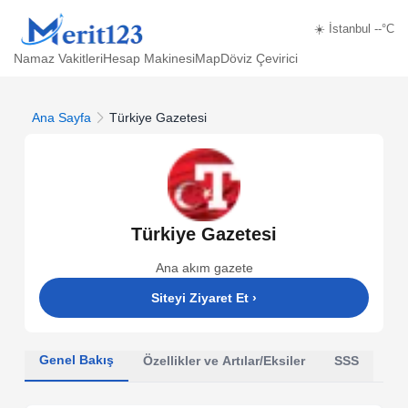
☀️ İstanbul --°C
Namaz Vakitleri
Hesap Makinesi
Map
Döviz Çevirici
Ana Sayfa
Türkiye Gazetesi
Türkiye Gazetesi
Ana akım gazete
Siteyi Ziyaret Et
›
Genel Bakış
Özellikler ve Artılar/Eksiler
SSS