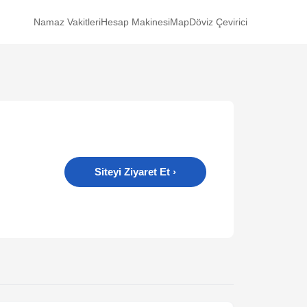
Namaz Vakitleri
Hesap Makinesi
Map
Döviz Çevirici
Siteyi Ziyaret Et
›