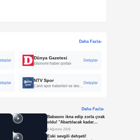
Daha Fazla
›
Dünya Gazetesi
etaylar
Detaylar
Ekonomi haber portalı
NTV Spor
etaylar
Detaylar
Canlı spor haberleri ve skorlar
Daha Fazla
›
Babasını ikna edip zorla çırak
oldu! "Abartılacak kadar
yorucu bir iş değil"
6 Ağustos 2026
Eski sevgili dehşeti!