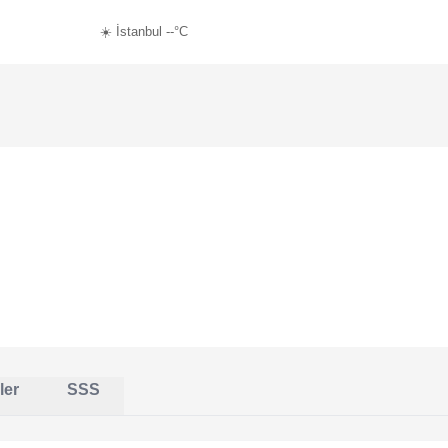
☀️ İstanbul --°C
ler
SSS