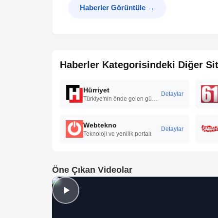
Haberler Görüntüle
→
Haberler Kategorisindeki Diğer Sit
Hürriyet
Detaylar
Türkiye'nin önde gelen günlük gazetesi
Webtekno
Detaylar
Teknoloji ve yenilik portalı
Öne Çıkan Videolar