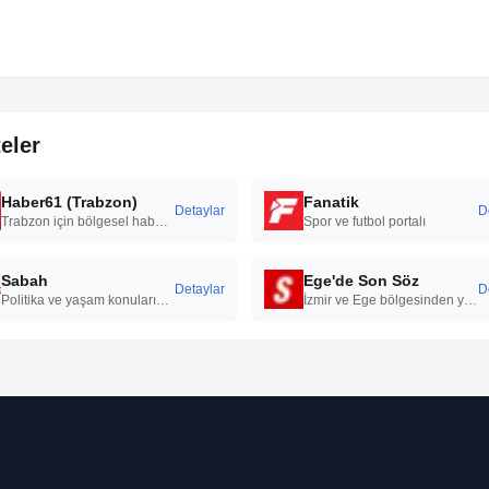
eler
Haber61 (Trabzon)
Fanatik
Detaylar
D
Trabzon için bölgesel haber portalı
Spor ve futbol portalı
Sabah
Ege'de Son Söz
Detaylar
D
Politika ve yaşam konularını kapsayan ana akım gazete
İzmir ve Ege bölgesinden yerel haberler