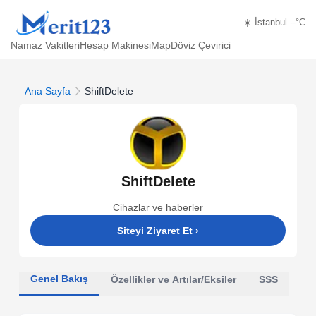
☀️ İstanbul --°C
Namaz Vakitleri
Hesap Makinesi
Map
Döviz Çevirici
Ana Sayfa
ShiftDelete
ShiftDelete
Cihazlar ve haberler
Siteyi Ziyaret Et
›
Genel Bakış
Özellikler ve Artılar/Eksiler
SSS