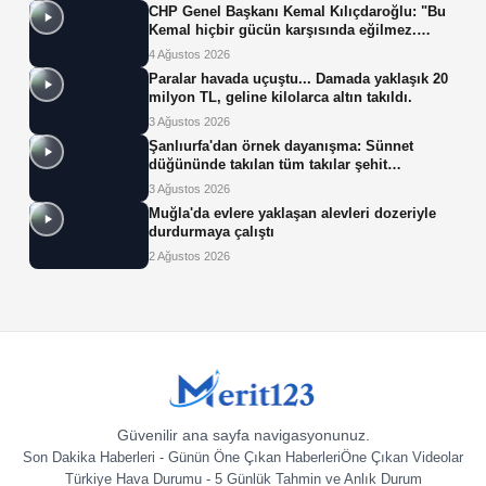
CHP Genel Başkanı Kemal Kılıçdaroğlu: "Bu
Kemal hiçbir gücün karşısında eğilmez.
Sadece haklının önünde eğiliriz."
4 Ağustos 2026
Paralar havada uçuştu... Damada yaklaşık 20
milyon TL, geline kilolarca altın takıldı.
3 Ağustos 2026
Şanlıurfa'dan örnek dayanışma: Sünnet
düğününde takılan tüm takılar şehit
ailelerinin çocuklarına bağışlandı
3 Ağustos 2026
Muğla'da evlere yaklaşan alevleri dozeriyle
durdurmaya çalıştı
2 Ağustos 2026
Güvenilir ana sayfa navigasyonunuz.
Son Dakika Haberleri - Günün Öne Çıkan Haberleri
Öne Çıkan Videolar
Türkiye Hava Durumu - 5 Günlük Tahmin ve Anlık Durum