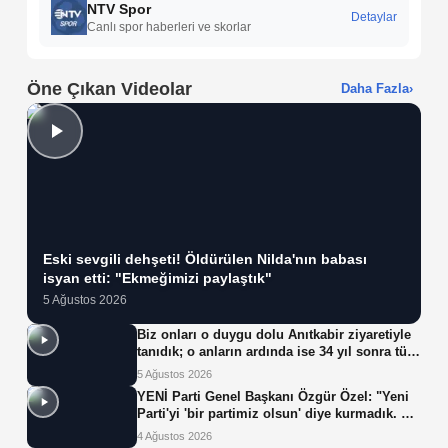
NTV Spor
Detaylar
Canlı spor haberleri ve skorlar
Öne Çıkan Videolar
Daha Fazla
›
Eski sevgili dehşeti! Öldürülen Nilda'nın babası
isyan etti: "Ekmeğimizi paylaştık"
5 Ağustos 2026
Biz onları o duygu dolu Anıtkabir ziyaretiyle
tanıdık; o anların ardında ise 34 yıl sonra tüp
bebek tedavisiyle gelen çifte mucize yatıyor.
5 Ağustos 2026
YENİ Parti Genel Başkanı Özgür Özel: "Yeni
Parti'yi 'bir partimiz olsun' diye kurmadık. Biz
yeni partiyi iktidar olsun, milleti iktidara
4 Ağustos 2026
getirsin diye kurduk."