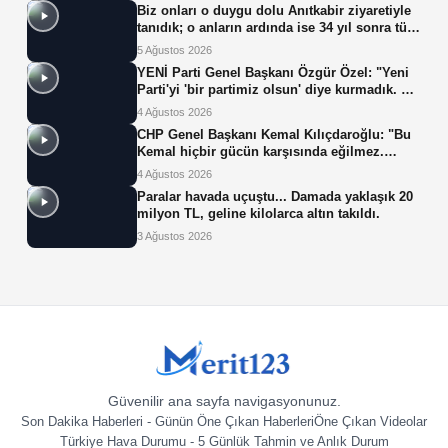
Biz onları o duygu dolu Anıtkabir ziyaretiyle
tanıdık; o anların ardında ise 34 yıl sonra tüp
bebek tedavisiyle gelen çifte mucize yatıyor.
5 Ağustos 2026
YENİ Parti Genel Başkanı Özgür Özel: "Yeni
Parti'yi 'bir partimiz olsun' diye kurmadık. Biz
yeni partiyi iktidar olsun, milleti iktidara
4 Ağustos 2026
getirsin diye kurduk."
CHP Genel Başkanı Kemal Kılıçdaroğlu: "Bu
Kemal hiçbir gücün karşısında eğilmez.
Sadece haklının önünde eğiliriz."
4 Ağustos 2026
Paralar havada uçuştu... Damada yaklaşık 20
milyon TL, geline kilolarca altın takıldı.
3 Ağustos 2026
Güvenilir ana sayfa navigasyonunuz.
Son Dakika Haberleri - Günün Öne Çıkan Haberleri
Öne Çıkan Videolar
Türkiye Hava Durumu - 5 Günlük Tahmin ve Anlık Durum