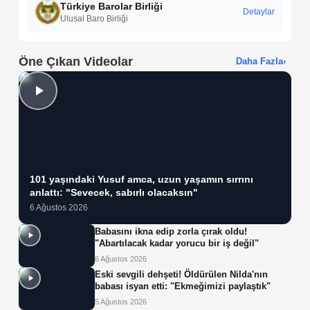
Türkiye Barolar Birliği
Detaylar
Ulusal Baro Birliği
Öne Çıkan Videolar
Daha Fazla
›
101 yaşındaki Yusuf amca, uzun yaşamın sırrını
anlattı: "Sevecek, sabırlı olacaksın"
6 Ağustos 2026
Babasını ikna edip zorla çırak oldu!
"Abartılacak kadar yorucu bir iş değil"
6 Ağustos 2026
Eski sevgili dehşeti! Öldürülen Nilda'nın
babası isyan etti: "Ekmeğimizi paylaştık"
5 Ağustos 2026