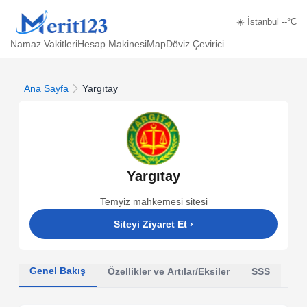
☀️ İstanbul --°C
Namaz Vakitleri
Hesap Makinesi
Map
Döviz Çevirici
Ana Sayfa
Yargıtay
Yargıtay
Temyiz mahkemesi sitesi
Siteyi Ziyaret Et
›
Genel Bakış
Özellikler ve Artılar/Eksiler
SSS