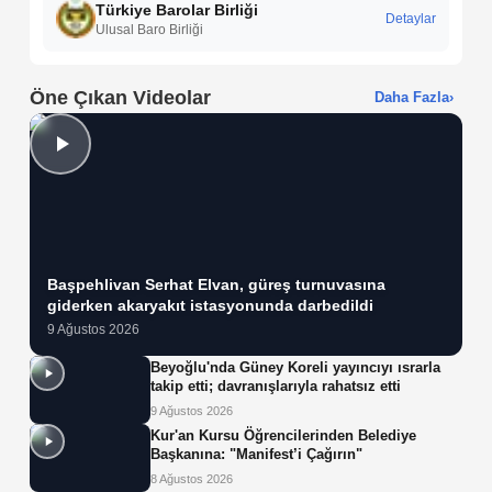
Türkiye Barolar Birliği
Detaylar
Ulusal Baro Birliği
Öne Çıkan Videolar
Daha Fazla
›
Başpehlivan Serhat Elvan, güreş turnuvasına
giderken akaryakıt istasyonunda darbedildi
9 Ağustos 2026
Beyoğlu'nda Güney Koreli yayıncıyı ısrarla
takip etti; davranışlarıyla rahatsız etti
9 Ağustos 2026
Kur'an Kursu Öğrencilerinden Belediye
Başkanına: "Manifest’i Çağırın"
8 Ağustos 2026