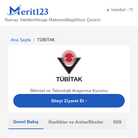
☀️ İstanbul --°C
Namaz Vakitleri
Hesap Makinesi
Map
Döviz Çevirici
Ana Sayfa
TÜBİTAK
TÜBİTAK
Bilimsel ve Teknolojik Araştırma Kurumu
Siteyi Ziyaret Et
›
Genel Bakış
Özellikler ve Artılar/Eksiler
SSS