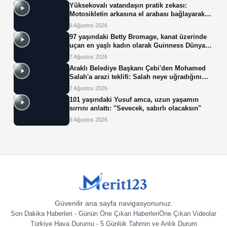
Yüksekovalı vatandaşın pratik zekası:
Motosikletin arkasına el arabası bağlayarak
üzerinde ot taşıdı
8 Ağustos 2026
97 yaşındaki Betty Bromage, kanat üzerinde
uçan en yaşlı kadın olarak Guinness Dünya
Rekoru'nu kırdı
7 Ağustos 2026
Araklı Belediye Başkanı Çebi'den Mohamed
Salah'a arazi teklifi: Salah neye uğradığını
şaşırdı!
7 Ağustos 2026
101 yaşındaki Yusuf amca, uzun yaşamın
sırrını anlattı: "Sevecek, sabırlı olacaksın"
6 Ağustos 2026
Güvenilir ana sayfa navigasyonunuz.
Son Dakika Haberleri - Günün Öne Çıkan Haberleri
Öne Çıkan Videolar
Türkiye Hava Durumu - 5 Günlük Tahmin ve Anlık Durum