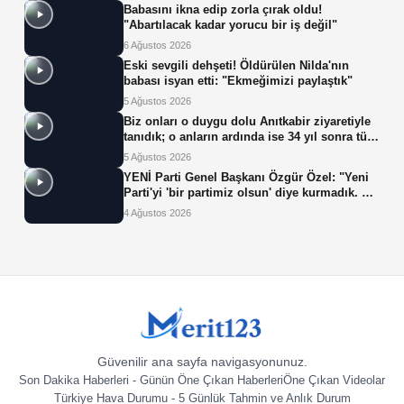
Babasını ikna edip zorla çırak oldu!
"Abartılacak kadar yorucu bir iş değil"
6 Ağustos 2026
Eski sevgili dehşeti! Öldürülen Nilda'nın
babası isyan etti: "Ekmeğimizi paylaştık"
5 Ağustos 2026
Biz onları o duygu dolu Anıtkabir ziyaretiyle
tanıdık; o anların ardında ise 34 yıl sonra tüp
bebek tedavisiyle gelen çifte mucize yatıyor.
5 Ağustos 2026
YENİ Parti Genel Başkanı Özgür Özel: "Yeni
Parti'yi 'bir partimiz olsun' diye kurmadık. Biz
yeni partiyi iktidar olsun, milleti iktidara
4 Ağustos 2026
getirsin diye kurduk."
Güvenilir ana sayfa navigasyonunuz.
Son Dakika Haberleri - Günün Öne Çıkan Haberleri
Öne Çıkan Videolar
Türkiye Hava Durumu - 5 Günlük Tahmin ve Anlık Durum