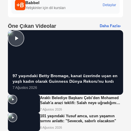
Babbel
Detaylar
Yetişkinler için dil kursları
Öne Çıkan Videolar
Daha Fazla
›
97 yaşındaki Betty Bromage, kanat üzerinde uçan en
yaşlı kadın olarak Guinness Dünya Rekoru'nu kırdı
7 Ağustos 2026
Araklı Belediye Başkanı Çebi'den Mohamed
Salah'a arazi teklifi: Salah neye uğradığını
şaşırdı!
7 Ağustos 2026
101 yaşındaki Yusuf amca, uzun yaşamın
sırrını anlattı: "Sevecek, sabırlı olacaksın"
6 Ağustos 2026