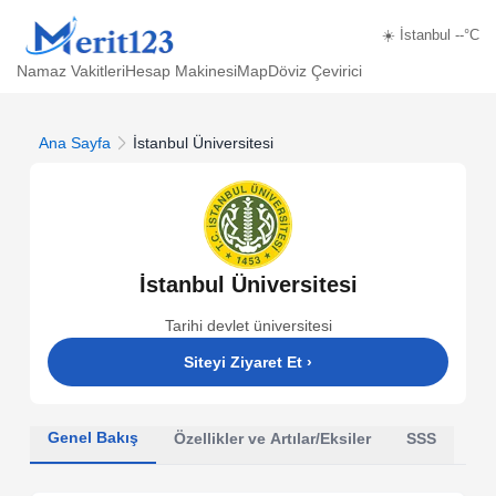
☀️ İstanbul --°C
Namaz Vakitleri
Hesap Makinesi
Map
Döviz Çevirici
Ana Sayfa
İstanbul Üniversitesi
İstanbul Üniversitesi
Tarihi devlet üniversitesi
Siteyi Ziyaret Et
›
Genel Bakış
Özellikler ve Artılar/Eksiler
SSS