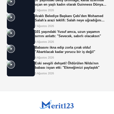
97 yaşındaki Betty Bromage, kanat üzerinde
uçan en yaşlı kadın olarak Guinness Dünya
Rekoru'nu kırdı
7 Ağustos 2026
Araklı Belediye Başkanı Çebi'den Mohamed
Salah'a arazi teklifi: Salah neye uğradığını
şaşırdı!
7 Ağustos 2026
101 yaşındaki Yusuf amca, uzun yaşamın
sırrını anlattı: "Sevecek, sabırlı olacaksın"
6 Ağustos 2026
Babasını ikna edip zorla çırak oldu!
"Abartılacak kadar yorucu bir iş değil"
6 Ağustos 2026
Eski sevgili dehşeti! Öldürülen Nilda'nın
babası isyan etti: "Ekmeğimizi paylaştık"
5 Ağustos 2026