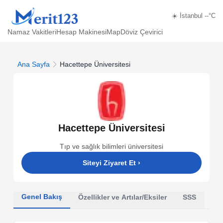
☀️ İstanbul --°C
Namaz Vakitleri
Hesap Makinesi
Map
Döviz Çevirici
Ana Sayfa
Hacettepe Üniversitesi
Hacettepe Üniversitesi
Tıp ve sağlık bilimleri üniversitesi
Siteyi Ziyaret Et
›
Genel Bakış
Özellikler ve Artılar/Eksiler
SSS