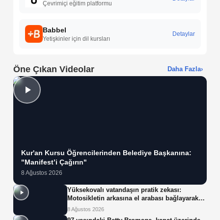
Çevrimiçi eğitim platformu
Babbel
Detaylar
Yetişkinler için dil kursları
Öne Çıkan Videolar
Daha Fazla
›
Kur'an Kursu Öğrencilerinden Belediye Başkanına:
"Manifest’i Çağırın"
8 Ağustos 2026
Yüksekovalı vatandaşın pratik zekası:
Motosikletin arkasına el arabası bağlayarak
üzerinde ot taşıdı
8 Ağustos 2026