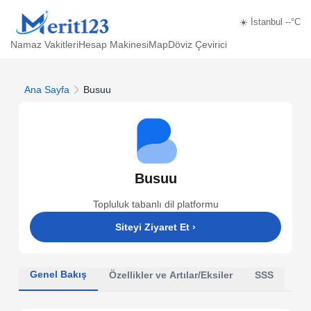
☀️ İstanbul --°C
Namaz Vakitleri
Hesap Makinesi
Map
Döviz Çevirici
Ana Sayfa
Busuu
Busuu
Topluluk tabanlı dil platformu
Siteyi Ziyaret Et
›
Genel Bakış
Özellikler ve Artılar/Eksiler
SSS