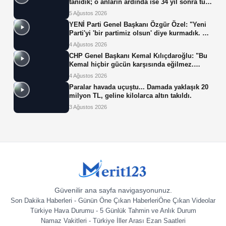
tanıdık; o anların ardında ise 34 yıl sonra tüp
bebek tedavisiyle gelen çifte mucize yatıyor.
5 Ağustos 2026
YENİ Parti Genel Başkanı Özgür Özel: "Yeni
Parti'yi 'bir partimiz olsun' diye kurmadık. Biz
yeni partiyi iktidar olsun, milleti iktidara
4 Ağustos 2026
getirsin diye kurduk."
CHP Genel Başkanı Kemal Kılıçdaroğlu: "Bu
Kemal hiçbir gücün karşısında eğilmez.
Sadece haklının önünde eğiliriz."
4 Ağustos 2026
Paralar havada uçuştu... Damada yaklaşık 20
milyon TL, geline kilolarca altın takıldı.
3 Ağustos 2026
Güvenilir ana sayfa navigasyonunuz.
Son Dakika Haberleri - Günün Öne Çıkan Haberleri
Öne Çıkan Videolar
Türkiye Hava Durumu - 5 Günlük Tahmin ve Anlık Durum
Namaz Vakitleri - Türkiye İller Arası Ezan Saatleri