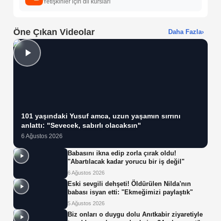
Yetişkinler için dil kursları
Öne Çıkan Videolar
Daha Fazla
›
101 yaşındaki Yusuf amca, uzun yaşamın sırrını
anlattı: "Sevecek, sabırlı olacaksın"
6 Ağustos 2026
Babasını ikna edip zorla çırak oldu!
"Abartılacak kadar yorucu bir iş değil"
6 Ağustos 2026
Eski sevgili dehşeti! Öldürülen Nilda'nın
babası isyan etti: "Ekmeğimizi paylaştık"
5 Ağustos 2026
Biz onları o duygu dolu Anıtkabir ziyaretiyle