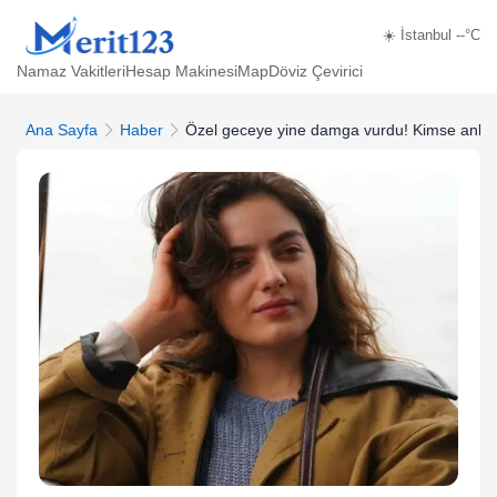
☀️ İstanbul --°C
Namaz Vakitleri
Hesap Makinesi
Map
Döviz Çevirici
Ana Sayfa
Haber
Özel geceye yine damga vurdu! Kimse anla