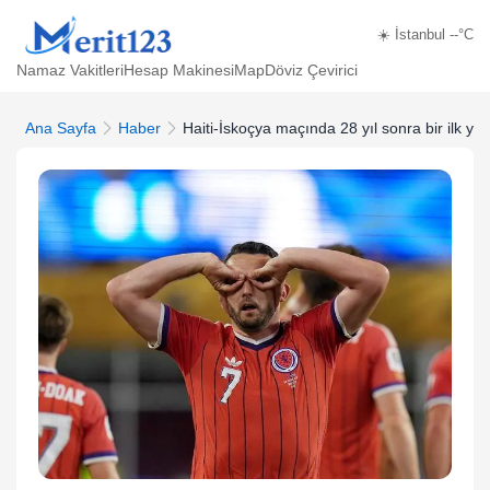
☀️ İstanbul --°C
Namaz Vakitleri
Hesap Makinesi
Map
Döviz Çevirici
Ana Sayfa
Haber
Haiti-İskoçya maçında 28 yıl sonra bir ilk ya