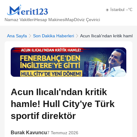
☀️ İstanbul --°C
Namaz Vakitleri
Hesap Makinesi
Map
Döviz Çevirici
Ana Sayfa
Son Dakika Haberleri
Acun Ilıcalı'ndan kritik hamle!
Acun Ilıcalı'ndan kritik
hamle! Hull City'ye Türk
sportif direktör
Burak Kavuncu
7 Temmuz 2026