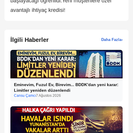
başlayacağı öğrenildi.Yeni müşterilere özel
avantajlı ihtiyaç kredisi!
İlgili Haberler
Daha Fazla
›
Eminevim, Fuzul Ev, Birevim... BDDK'dan yeni karar:
Limitler yeniden düzenlendi
Cansu Çamcı
7 Ağustos 2026