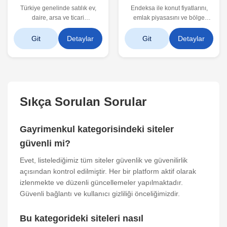
Türkiye genelinde satılık ev,
Endeksa ile konut fiyatlarını,
daire, arsa ve ticari
emlak piyasasını ve bölge
gayrimenkulleri keşfedin. Zingat
analizlerini takip edin.
ile fiyatları karşılaştırın, ilanları
Gayrimenkul değerleme
Git
Detaylar
Git
Detaylar
inceleyin ve size en uygun
alanında yenilikçi platform.
mülkü kolayca bulun.
Sıkça Sorulan Sorular
Gayrimenkul kategorisindeki siteler
güvenli mi?
Evet, listelediğimiz tüm siteler güvenlik ve güvenilirlik
açısından kontrol edilmiştir. Her bir platform aktif olarak
izlenmekte ve düzenli güncellemeler yapılmaktadır.
Güvenli bağlantı ve kullanıcı gizliliği önceliğimizdir.
Bu kategorideki siteleri nasıl